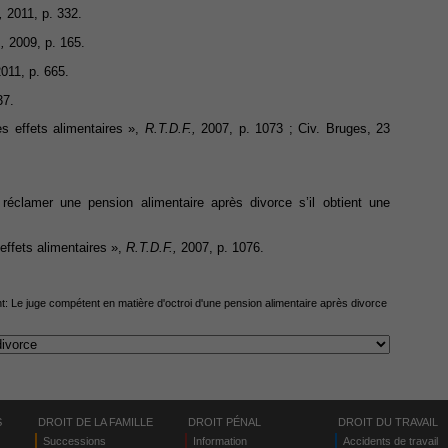
,
2011, p. 332.
,
2009, p. 165.
011, p. 665.
37.
s effets alimentaires »,
R.T.D.F.,
2007, p. 1073 ; Civ. Bruges, 23
éclamer une pension alimentaire après divorce s’il obtient une
effets alimentaires »,
R.T.D.F.,
2007, p. 1076.
nt:
Le juge compétent en matière d'octroi d'une pension alimentaire après divorce
S
DROIT DE LA FAMILLE
DROIT PÉNAL
DROIT DU TRAVAIL
Successions
Information
Accidents de travail