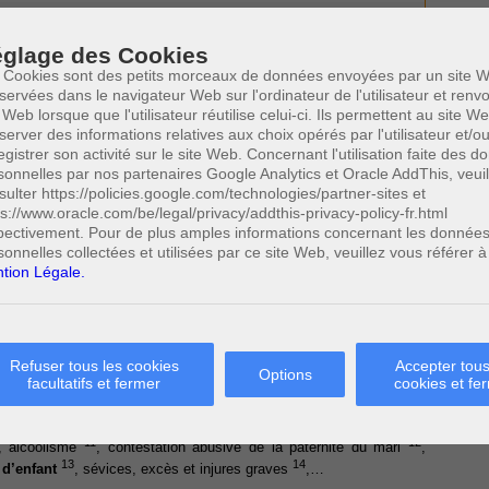
glage des Cookies
 Cookies sont des petits morceaux de données envoyées par un site W
servées dans le navigateur Web sur l'ordinateur de l'utilisateur et ren
 qui se trouvent dans les conditions de l’article 301 du Code civil,
 Web lorsque que l'utilisateur réutilise celui-ci. Ils permettent au site W
imentaire après divorce.
server des informations relatives aux choix opérés par l'utilisateur et/o
démontrer qu'il se trouve dans une situation économique qui est
egistrer son activité sur le site Web. Concernant l'utilisation faite des 
rouve
dans le besoin
.
sonnelles par nos partenaires Google Analytics et Oracle AddThis, veuil
sulter https://policies.google.com/technologies/partner-sites et
quelles le conjoint demandeur sera privé de son droit à une pension
ps://www.oracle.com/be/legal/privacy/addthis-privacy-policy-fr.html
nt à démontrer que l'on se trouve dans un des trois cas suivants :
pectivement. Pour de plus amples informations concernant les donnée
olences envers le conjoint et
la création de l’état de besoin
du
sonnelles collectées et utilisées par ce site Web, veuillez vous référer à
tion Légale.
cle 301, § 2, aliéna 2
du Code qui dispose que « le tribunal peut
nsion si le défendeur prouve que le demandeur a commis
une faute
8
de la vie commune »
.
 alimentaire après divorce par un époux pourrait être refusée étant
Refuser tous les cookies
Accepter tous
Options
ave ayant rendu impossible la poursuite de la vie commune. La
facultatifs et fermer
cookies et fe
9
par le défendeur, et ce, par toutes voies de droit.
roi d’une pension alimentaire après divorce aux demandeurs en raison
11
12
, alcoolisme
, contestation abusive de la paternité du mari
,
13
14
 d’enfant
, sévices, excès et injures graves
,…