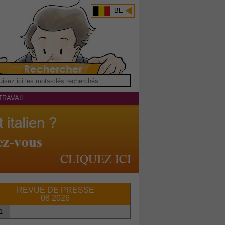
BE
TRAVAIL
REVUE DE PRESSE
08 2026
1