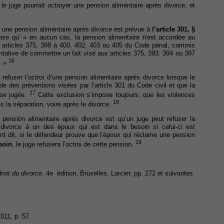
 le juge pourrait octroyer une pension alimentaire après divorce, et
 une pension alimentaire après divorce est prévue à
l’article 301, §
pose qu’ « en aucun cas, la pension alimentaire n'est accordée au
ux articles 375, 398 à 400, 402, 403 ou 405 du Code pénal, commis
ntative de commettre un fait visé aux articles 375, 393, 394 ou 397
16
. »
refuser l’octroi d’une pension alimentaire après divorce lorsque le
e des préventions visées par l’article 301 du Code civil et que la
17
ose jugée.
Cette exclusion s’impose toujours, que les violences
18
s la séparation, voire après le divorce.
e pension alimentaire après divorce est qu’un juge peut refuser la
divorce à un des époux qui est dans le besoin si celui-ci est
t dit, si le défendeur prouve que l’époux qui réclame une pension
19
soin
, le juge refusera l’octroi de cette pension.
roit du divorce
, 4e édition, Bruxelles, Larcier, pp. 272 et suivantes.
011, p. 57.