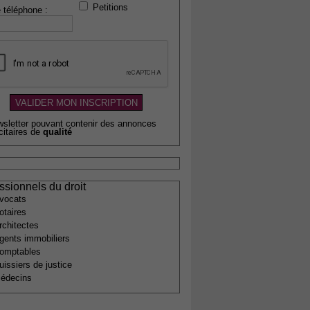
Petitions
 téléphone :
wsletter pouvant contenir des annonces
citaires de
qualité
ssionnels du droit
vocats
otaires
rchitectes
gents immobiliers
omptables
uissiers de justice
édecins