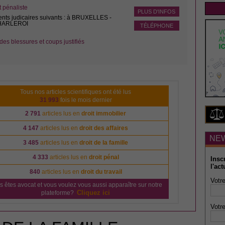
pénaliste
PLUS D'INFOS
ents judicaires suivants : à BRUXELLES -
CHARLEROI
TÉLÉPHONE
des blessures et coups justifiés
Tous nos articles scientifiques ont été lus
31 993
fois le mois dernier
2 791
articles lus en
droit immobilier
4 147
articles lus en
droit des affaires
NE
3 485
articles lus en
droit de la famille
4 333
articles lus en
droit pénal
Insc
l'act
840
articles lus en
droit du travail
Votre
s êtes avocat et vous voulez vous aussi apparaître sur notre
Cliquez ici
plateforme?
Votre