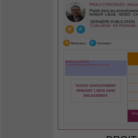
PAOLO CRISCENZO - Avocat 
Plaide dans les arrondissem
NAMUR -LIEGE - MONS - 
DERNIÈRE PUBLICATION
Code pénal - De l'homicide, 
R
F
R
F
Rédacteur
Formation
TESTEZ GRATUITEMENT
PENDANT 1 MOIS SANS
ENGAGEMENT
Vou