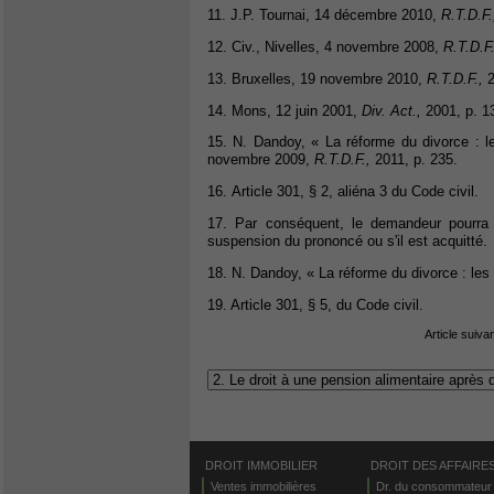
11. J.P. Tournai, 14 décembre 2010,
R.T.D.F.
12. Civ., Nivelles, 4 novembre 2008,
R.T.D.F.
13. Bruxelles, 19 novembre 2010,
R.T.D.F.,
2
14. Mons, 12 juin 2001,
Div. Act.,
2001, p. 1
15. N. Dandoy, « La réforme du divorce : le
novembre 2009,
R.T.D.F.,
2011, p. 235.
16. Article 301, § 2, aliéna 3 du Code civil.
17. Par conséquent, le demandeur pourra r
suspension du prononcé ou s'il est acquitté.
18. N. Dandoy, « La réforme du divorce : les 
19. Article 301, § 5, du Code civil.
Article suiva
DROIT IMMOBILIER
DROIT DES AFFAIRE
Ventes immobilières
Dr. du consommateur