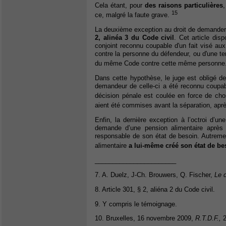
Cela étant, pour
des raisons particulières
,
15
ce, malgré la faute grave.
La deuxième exception au droit de demander
2, alinéa 3 du Code civil
. Cet article dis
conjoint reconnu coupable d'un fait visé a
contre la personne du défendeur, ou d'une te
du même Code contre cette même personne
Dans cette hypothèse, le juge est obligé de 
demandeur de celle-ci a été reconnu coupabl
décision pénale est coulée en force de ch
aient été commises avant la séparation, aprè
Enfin, la dernière exception à l’octroi d’un
demande d’une pension alimentaire après 
responsable de son état de besoin. Autremen
alimentaire
a lui-même créé son état de be
_______________________
7. A. Duelz, J-Ch. Brouwers, Q. Fischer,
Le d
8. Article 301, § 2, aliéna 2 du Code civil.
9. Y compris le témoignage.
10. Bruxelles, 16 novembre 2009,
R.T.D.F.,
2