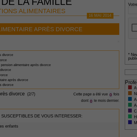
 DE LA FAMILLE
Votre
TIONS ALIMENTAIRES
16 MAI 2014
LIMENTAIRE APRÈS DIVORCE
* Ne
ès divorce
publi
vorce
e pension alimentaire après divorce
 divorce
ivorce
ntaire après divorce
Profe
ès divorce
A
près divorce
N
0
(2/7)
Cette page a été vue
fois
A
0
dont
le mois dernier.
A
C
 SUSCEPTIBLES DE VOUS INTERESSER:
H
M
des enfants