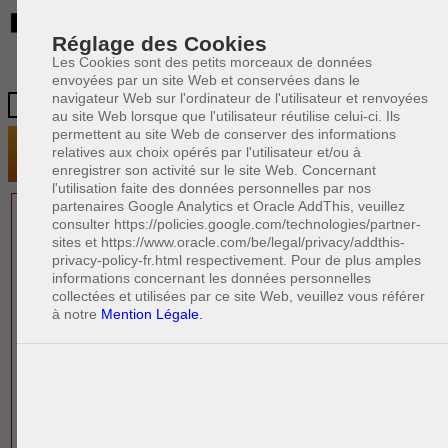
BE
Réglage des Cookies
Les Cookies sont des petits morceaux de données
envoyées par un site Web et conservées dans le
navigateur Web sur l'ordinateur de l'utilisateur et renvoyées
au site Web lorsque que l'utilisateur réutilise celui-ci. Ils
permettent au site Web de conserver des informations
relatives aux choix opérés par l'utilisateur et/ou à
enregistrer son activité sur le site Web. Concernant
l'utilisation faite des données personnelles par nos
partenaires Google Analytics et Oracle AddThis, veuillez
1 AVOCAT(S)
consulter https://policies.google.com/technologies/partner-
sites et https://www.oracle.com/be/legal/privacy/addthis-
EXPÉRIMENTÉ(S)
privacy-policy-fr.html respectivement. Pour de plus amples
PRÈS DE CHEZ VOUS
informations concernant les données personnelles
collectées et utilisées par ce site Web, veuillez vous référer
à notre
Mention Légale.
PAOLO CRISCENZO
Avocat pénaliste
Plaide dans les arrondissements judicaires
suivants : à BRUXELLES - NAMUR -LIEGE
- MONS - CHARLEROI
DERNIÈRE PUBLICATION
Code pénal - De l'homicide, des blessures
R
F
et coups justifiés