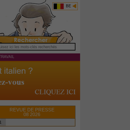
BE
TRAVAIL
REVUE DE PRESSE
08 2026
1