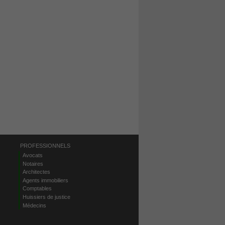
PROFESSIONNELS
Avocats
Notaires
Architectes
Agents immobiliers
Comptables
Huissiers de justice
Médecins