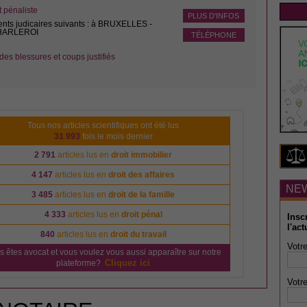
pénaliste
PLUS D'INFOS
ents judicaires suivants : à BRUXELLES -
CHARLEROI
TÉLÉPHONE
des blessures et coups justifiés
Tous nos articles scientifiques ont été lus
31 993
fois le mois dernier
2 791
articles lus en
droit immobilier
4 147
articles lus en
droit des affaires
NE
3 485
articles lus en
droit de la famille
4 333
articles lus en
droit pénal
Insc
l'act
840
articles lus en
droit du travail
Votre
s êtes avocat et vous voulez vous aussi apparaître sur notre
Cliquez ici
plateforme?
Votre