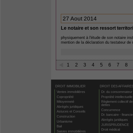
27 Aout 2014
Le notaire et son ressort territor
physiquement à l'étude de son notaire instr
mention de la déclaration du testateur de
1
2
3
4
5
6
7
8
DROIT IMMOBILIER
DROIT DES AFFAIRE
Ventes immobilières
Dr. du consommateur
Copropriété
Propriété intellectuelle
Mitoyenneté
Règlement collectif de
dettes
Abrégés juridiques
Concurrence
Astuces et Conseils
Dr. bancaire - financie
Construction
Abrégés juridiques
Urbanisme
JURISPRUDENCE
Bail
Droit médical
Saisies immobilières