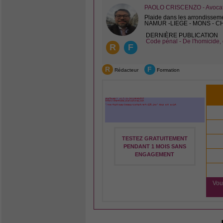
PAOLO CRISCENZO - Avocat 
Plaide dans les arrondissem
NAMUR -LIEGE - MONS - 
DERNIÈRE PUBLICATION
Code pénal - De l'homicide, 
R
F
R
F
Rédacteur
Formation
TESTEZ GRATUITEMENT
PENDANT 1 MOIS SANS
ENGAGEMENT
Vou