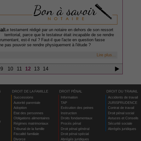
ial
Le testament rédigé par un notaire en dehors de son ressort
territorial, parce que le testateur était incapable de se rendre
umentant, est-il nul ? Faut-il que l'acte en question fasse
 ne pas pouvoir se rendre physiquement à l'étude ?
Lire plus...
9
10
11
12
13
14
S
DROIT DE LA FAMILLE
DROIT PÉNAL
DROIT DU TRAVAIL
Successions
Information
Accidents de travail
Autorité parentale
TAP
JURISPRUDENCE
Adoption
Exécution des peines
Contrat de travail
Etat des personnes
Instruction
Droit pénal social
Obligations alimentaires
Droits fondamentaux
Astuces et Conseils
r
Régimes matrimoniaux
Procès pénal
Sécurité sociale
Tribunal de la famille
Droit pénal général
Abrégés juridiques
Fiscalité familiale
Droit pénal spécial
Divorce
Abrégés juridiques