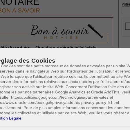
NOTAIRE
Votre
BON A SAVOIR
ité du notaire – Question préjudicielle
L'article
* Ne
2262bis du
publi
e la Constitution, en ce qu'il crée une discrimination injustifiée
glage des Cookies
la réparation du dommage causé par une faute contractuelle et,
 Cookies sont des petits morceaux de données envoyées par un site W
paration du dommage causé par une faute extracontractuelle ?
servées dans le navigateur Web sur l'ordinateur de l'utilisateur et ren
Lire plus...
 Web lorsque que l'utilisateur réutilise celui-ci. Ils permettent au site W
Profe
server des informations relatives aux choix opérés par l'utilisateur et/o
A
egistrer son activité sur le site Web. Concernant l'utilisation faite des 
N
sonnelles par nos partenaires Google Analytics et Oracle AddThis, veuil
A
sulter https://policies.google.com/technologies/partner-sites et
A
ps://www.oracle.com/be/legal/privacy/addthis-privacy-policy-fr.html
C
pectivement. Pour de plus amples informations concernant les donnée
H
sonnelles collectées et utilisées par ce site Web, veuillez vous référer à
devoir d'impartialité
Quelles sont les exigences
M
tion Légale.
d'impartialité d'un notaire commis
quidation-partage ?