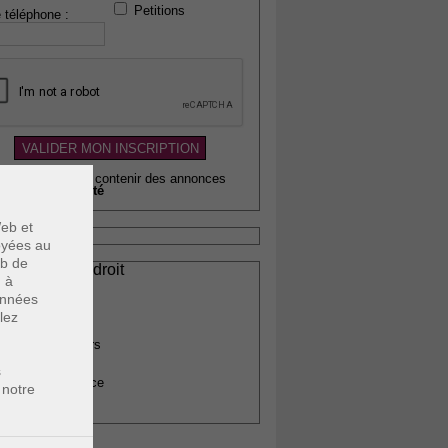
Petitions
 téléphone :
wsletter pouvant contenir des annonces
citaires de
qualité
eb et
voyées au
eb de
ssionnels du droit
u à
vocats
données
otaires
lez
rchitectes
gents immobiliers
omptables
s
uissiers de justice
 notre
édecins