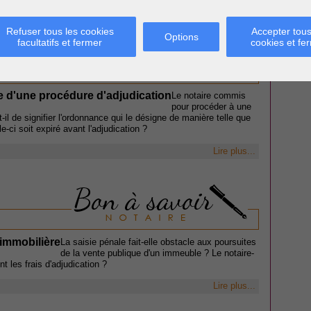
Lire plus...
Refuser tous les cookies
Accepter tous
Options
facultatifs et fermer
cookies et fe
re d'une procédure d'adjudication
Le notaire commis
pour procéder à une
t-il de signifier l'ordonnance qui le désigne de manière telle que
le-ci soit expiré avant l'adjudication ?
Lire plus...
 immobilière
La saisie pénale fait-elle obstacle aux poursuites
de la vente publique d'un immeuble ? Le notaire-
nt les frais d'adjudication ?
Lire plus...