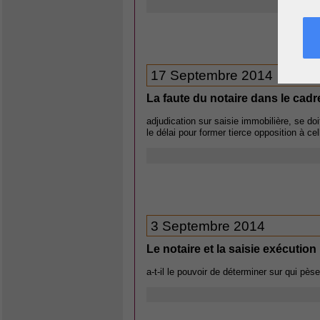
17 Septembre 2014
La faute du notaire dans le cad
adjudication sur saisie immobilière, se doi
le délai pour former tierce opposition à cel
3 Septembre 2014
Le notaire et la saisie exécution
a-t-il le pouvoir de déterminer sur qui pèse