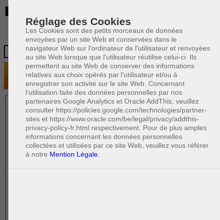
BE
Réglage des Cookies
Les Cookies sont des petits morceaux de données
envoyées par un site Web et conservées dans le
navigateur Web sur l'ordinateur de l'utilisateur et renvoyées
au site Web lorsque que l'utilisateur réutilise celui-ci. Ils
permettent au site Web de conserver des informations
relatives aux choix opérés par l'utilisateur et/ou à
enregistrer son activité sur le site Web. Concernant
l'utilisation faite des données personnelles par nos
partenaires Google Analytics et Oracle AddThis, veuillez
1 AVOCAT(S)
consulter https://policies.google.com/technologies/partner-
sites et https://www.oracle.com/be/legal/privacy/addthis-
EXPÉRIMENTÉ(S)
privacy-policy-fr.html respectivement. Pour de plus amples
PRÈS DE CHEZ VOUS
informations concernant les données personnelles
collectées et utilisées par ce site Web, veuillez vous référer
à notre
Mention Légale.
PAOLO CRISCENZO
Avocat pénaliste
Plaide dans les arrondissements judicaires
suivants : à BRUXELLES - NAMUR -LIEGE
- MONS - CHARLEROI
DERNIÈRE PUBLICATION
Code pénal - De l'homicide, des blessures
R
F
et coups justifiés