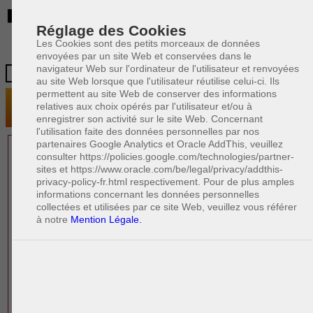
BE
Réglage des Cookies
Les Cookies sont des petits morceaux de données
envoyées par un site Web et conservées dans le
navigateur Web sur l'ordinateur de l'utilisateur et renvoyées
au site Web lorsque que l'utilisateur réutilise celui-ci. Ils
permettent au site Web de conserver des informations
relatives aux choix opérés par l'utilisateur et/ou à
enregistrer son activité sur le site Web. Concernant
l'utilisation faite des données personnelles par nos
partenaires Google Analytics et Oracle AddThis, veuillez
1 AVOCAT(S)
consulter https://policies.google.com/technologies/partner-
sites et https://www.oracle.com/be/legal/privacy/addthis-
EXPÉRIMENTÉ(S)
privacy-policy-fr.html respectivement. Pour de plus amples
PRÈS DE CHEZ VOUS
informations concernant les données personnelles
collectées et utilisées par ce site Web, veuillez vous référer
à notre
Mention Légale.
PAOLO CRISCENZO
Avocat pénaliste
Plaide dans les arrondissements judicaires
suivants : à BRUXELLES - NAMUR -LIEGE
- MONS - CHARLEROI
DERNIÈRE PUBLICATION
Code pénal - De l'homicide, des blessures
R
F
et coups justifiés