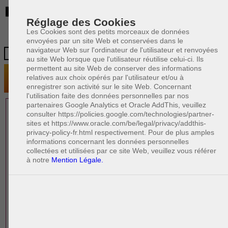
BE
Réglage des Cookies
Les Cookies sont des petits morceaux de données
envoyées par un site Web et conservées dans le
navigateur Web sur l'ordinateur de l'utilisateur et renvoyées
au site Web lorsque que l'utilisateur réutilise celui-ci. Ils
permettent au site Web de conserver des informations
relatives aux choix opérés par l'utilisateur et/ou à
enregistrer son activité sur le site Web. Concernant
l'utilisation faite des données personnelles par nos
partenaires Google Analytics et Oracle AddThis, veuillez
1 AVOCAT(S)
consulter https://policies.google.com/technologies/partner-
sites et https://www.oracle.com/be/legal/privacy/addthis-
EXPÉRIMENTÉ(S)
privacy-policy-fr.html respectivement. Pour de plus amples
PRÈS DE CHEZ VOUS
informations concernant les données personnelles
collectées et utilisées par ce site Web, veuillez vous référer
à notre
Mention Légale.
PAOLO CRISCENZO
Avocat pénaliste
Plaide dans les arrondissements judicaires
suivants : à BRUXELLES - NAMUR -LIEGE
- MONS - CHARLEROI
DERNIÈRE PUBLICATION
Code pénal - De l'homicide, des blessures
R
F
et coups justifiés