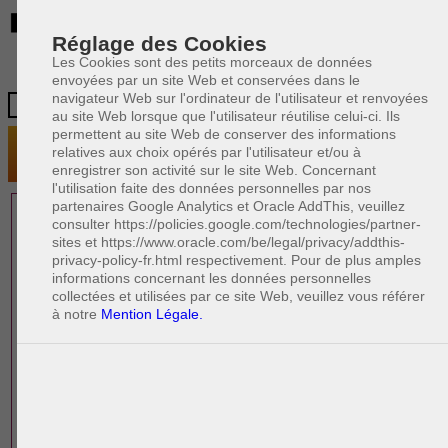
BE
Réglage des Cookies
Les Cookies sont des petits morceaux de données
envoyées par un site Web et conservées dans le
navigateur Web sur l'ordinateur de l'utilisateur et renvoyées
au site Web lorsque que l'utilisateur réutilise celui-ci. Ils
permettent au site Web de conserver des informations
relatives aux choix opérés par l'utilisateur et/ou à
enregistrer son activité sur le site Web. Concernant
l'utilisation faite des données personnelles par nos
partenaires Google Analytics et Oracle AddThis, veuillez
1 AVOCAT(S)
consulter https://policies.google.com/technologies/partner-
sites et https://www.oracle.com/be/legal/privacy/addthis-
EXPÉRIMENTÉ(S)
privacy-policy-fr.html respectivement. Pour de plus amples
EN DROIT IMMOBILIER
informations concernant les données personnelles
collectées et utilisées par ce site Web, veuillez vous référer
à notre
Mention Légale.
PAOLO CRISCENZO
Avocat pénaliste
Plaide dans les arrondissements judicaires
suivants : à BRUXELLES - NAMUR -LIEGE
- MONS - CHARLEROI
DERNIÈRE PUBLICATION
Code pénal - De l'homicide, des blessures
R
F
et coups justifiés
R
F