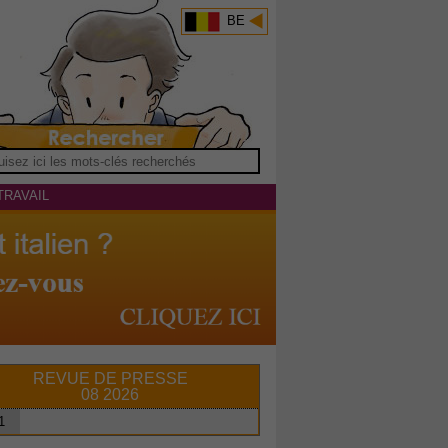
BE
TRAVAIL
REVUE DE PRESSE
08 2026
1