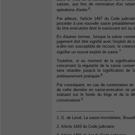
saisies, aux fins de nomination d'un notai
6
opérations d'ordre
.
Par ailleurs, l'article 1497 du Code judicia
procéder à une nouvelle saisie préalablement
du titre exécutoire dont le saisissant est ou
En d'autres termes, lorsque la saisie conse
jugement doit être signifié avec l'exploit de
à-dire non susceptible de recours, le créanci
7
signifier un nouvel exploit de saisie
.
Toutefois, si au moment de la significatio
concernant la régularité de la saisie conser
sera retardée jusqu'à la signification de l
8
antérieurement pratiquée
.
Par conséquent, en cas de contestation de la
de cette dernière en saisie-exécution ne peu
statuant sur le fonds du litige et de la d
9
conservatoire
.
___________________________
1. G. de Leval, La saisie immobilière, Bruxell
2. Article 1443 du Code judiciaire.