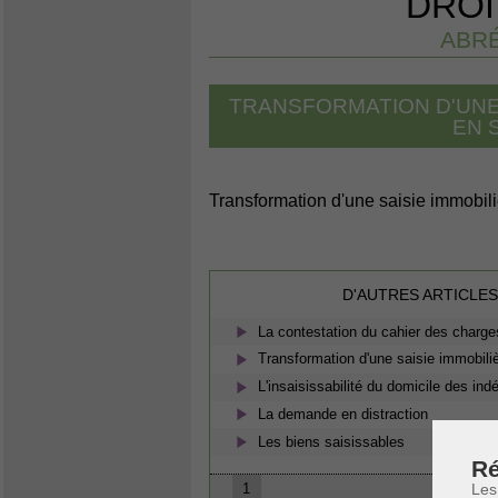
DROI
ABRÉ
TRANSFORMATION D'UNE
EN 
Transformation d'une saisie immobili
D'AUTRES ARTICLES
La contestation du cahier des charge
Transformation d'une saisie immobili
L'insaisissabilité du domicile des in
La demande en distraction
Les biens saisissables
Ré
Les
1