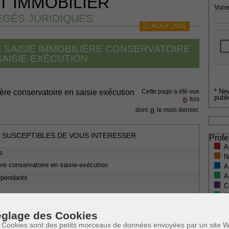
T IMMOBILIER
Votre
GÉS JURIDIQUES
22 AOUT 2016
 SAISIE IMMOBILIÈRE CONSERVATOIRE
SAISIE-EXÉCUTION
* Ne
ère conservatoire en saisie exécution
Cette page a été vue
publi
0
fois
0
dont
le mois dernier.
 SUSCEPTIBLES DE VOUS INTERESSER:
Profe
A
s
N
ère conservatoire en saisie-exécution
A
A
dépendants
C
H
M
glage des Cookies
 Cookies sont des petits morceaux de données envoyées par un site W