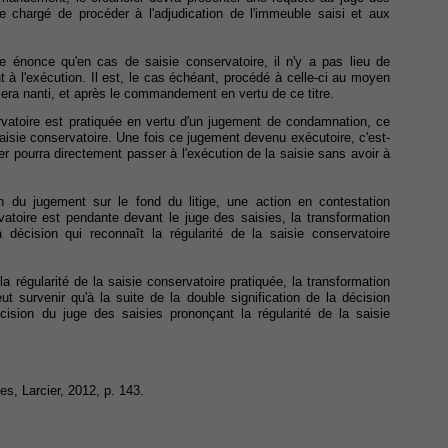
re chargé de procéder à l'adjudication de l'immeuble saisi et aux
ire énonce qu'en cas de saisie conservatoire, il n'y a pas lieu de
 à l'exécution. Il est, le cas échéant, procédé à celle-ci au moyen
 sera nanti, et après le commandement en vertu de ce titre.
rvatoire est pratiquée en vertu d'un jugement de condamnation, ce
 saisie conservatoire. Une fois ce jugement devenu exécutoire, c'est-
er pourra directement passer à l'exécution de la saisie sans avoir à
n du jugement sur le fond du litige, une action en contestation
vatoire est pendante devant le juge des saisies, la transformation
a décision qui reconnaît la régularité de la saisie conservatoire
 régularité de la saisie conservatoire pratiquée, la transformation
t survenir qu'à la suite de la double signification de la décision
écision du juge des saisies prononçant la régularité de la saisie
es, Larcier, 2012, p. 143.