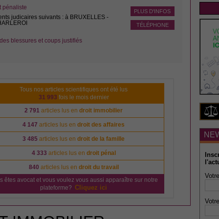
pénaliste
PLUS D'INFOS
ents judicaires suivants : à BRUXELLES -
CHARLEROI
TÉLÉPHONE
des blessures et coups justifiés
Tous nos articles scientifiques ont été lus
31 993
fois le mois dernier
2 791
articles lus en
droit immobilier
4 147
articles lus en
droit des affaires
NE
3 485
articles lus en
droit de la famille
4 333
articles lus en
droit pénal
Insc
l'act
840
articles lus en
droit du travail
Votre
s êtes avocat et vous voulez vous aussi apparaître sur notre
Cliquez ici
plateforme?
Votre