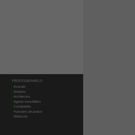
PROFESSIONNELS
Avocats
Notaires
Architectes
Agents immobiliers
Comptables
Huissiers de justice
Médecins