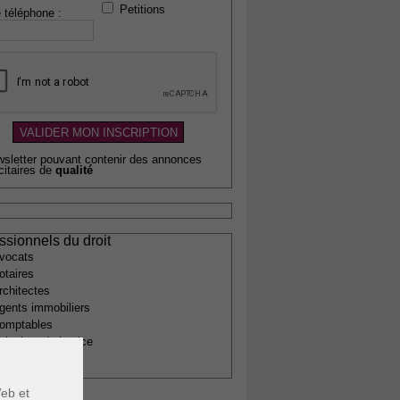
Petitions
 téléphone :
wsletter pouvant contenir des annonces
citaires de
qualité
ssionnels du droit
vocats
otaires
rchitectes
gents immobiliers
omptables
uissiers de justice
édecins
eb et