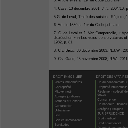
3. Article 1491 al. 1er du Code judiciaire.
4. Cass. 13 décembre 2001,
J.T
., 2004/10, p
5 G. de Leval, Traité des saisies –Règles gén
6. Article 1580 al. 1er du Code judiciaire.
7. G. de Leval et J. Van Compernolle, « Ap
d'exécution » in Les voies conservatoires et
1982, p. 81.
8. Civ. Brux., 30 décembre 2003, N.J.W., 2004
9. Civ. Gand, 25 novembre 2008, R.W., 2011-
DROIT IMMOBILIER
DROIT DES AFFAIRE
Ventes immobilières
Dr. du consommateur
Copropriété
Propriété intellectuelle
Mitoyenneté
Règlement collectif de
dettes
Abrégés juridiques
Concurrence
Astuces et Conseils
Dr. bancaire - financie
Construction
Abrégés juridiques
Urbanisme
JURISPRUDENCE
Bail
Droit médical
Saisies immobilières
Droit commercial
Servitudes
Dr. pénal des société