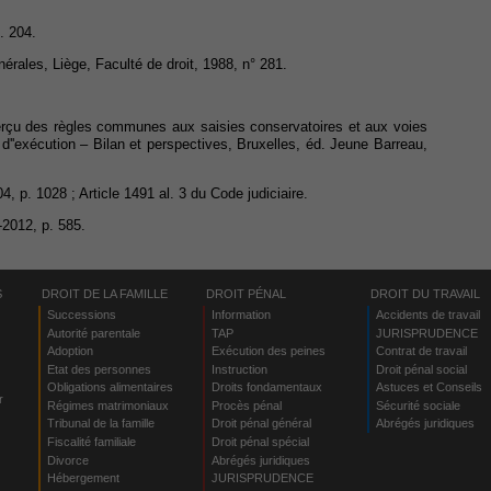
. 204.
érales, Liège, Faculté de droit, 1988, n° 281.
erçu des règles communes aux saisies conservatoires et aux voies
 d''exécution – Bilan et perspectives, Bruxelles, éd. Jeune Barreau,
, p. 1028 ; Article 1491 al. 3 du Code judiciaire.
2012, p. 585.
S
DROIT DE LA FAMILLE
DROIT PÉNAL
DROIT DU TRAVAIL
Successions
Information
Accidents de travail
Autorité parentale
TAP
JURISPRUDENCE
Adoption
Exécution des peines
Contrat de travail
Etat des personnes
Instruction
Droit pénal social
Obligations alimentaires
Droits fondamentaux
Astuces et Conseils
r
Régimes matrimoniaux
Procès pénal
Sécurité sociale
Tribunal de la famille
Droit pénal général
Abrégés juridiques
Fiscalité familiale
Droit pénal spécial
Divorce
Abrégés juridiques
Hébergement
JURISPRUDENCE
s