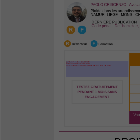
PAOLO CRISCENZO - Avocat 
Plaide dans les arrondissem
NAMUR -LIEGE - MONS - 
DERNIÈRE PUBLICATION
Code pénal - De l'homicide, 
R
F
R
F
Rédacteur
Formation
TESTEZ GRATUITEMENT
PENDANT 1 MOIS SANS
ENGAGEMENT
Vou