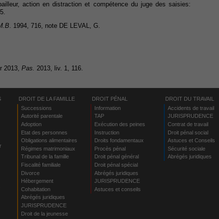
lleur, action en distraction et compétence du juge des saisies:
5.
M.B
. 1994, 716, note DE LEVAL, G.
er 2013,
Pas.
2013, liv. 1, 116.
S
DROIT DE LA FAMILLE
DROIT PÉNAL
DROIT DU TRAVAIL
Successions
Information
Accidents de travail
Autorité parentale
TAP
JURISPRUDENCE
Adoption
Exécution des peines
Contrat de travail
Etat des personnes
Instruction
Droit pénal social
Obligations alimentaires
Droits fondamentaux
Astuces et Conseils
r
Régimes matrimoniaux
Procès pénal
Sécurité sociale
Tribunal de la famille
Droit pénal général
Abrégés juridiques
Fiscalité familiale
Droit pénal spécial
Divorce
Abrégés juridiques
Hébergement
JURISPRUDENCE
s
Cohabitation
Astuces et conseils
Abrégés juridiques
JURISPRUDENCE
Droit de la jeunesse