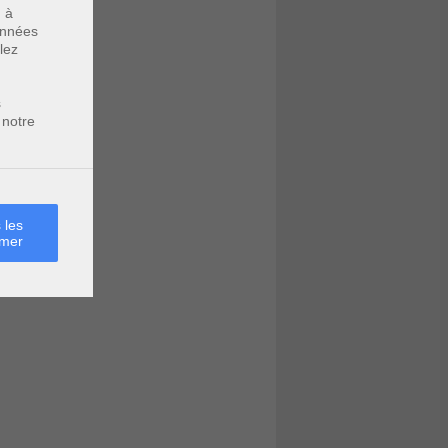
u à
données
lez
s
 notre
 les
rmer