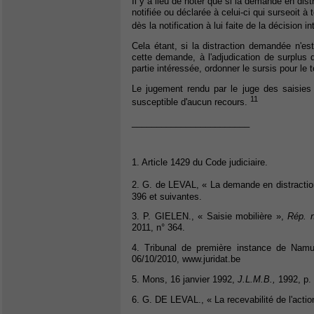
Il y a lieu de noter que si la demande en dist
notifiée ou déclarée à celui-ci qui surseoit à
dès la notification à lui faite de la décision i
Cela étant, si la distraction demandée n'est
cette demande, à l'adjudication de surplus 
partie intéressée, ordonner le sursis pour le t
Le jugement rendu par le juge des saisies s
11
susceptible d'aucun recours.
________________________
1. Article 1429 du Code judiciaire.
2. G. de LEVAL, « La demande en distractio
396 et suivantes.
3. P. GIELEN., « Saisie mobilière »,
Rép. 
2011, n° 364.
4. Tribunal de première instance de Nam
06/10/2010, www.juridat.be
5. Mons, 16 janvier 1992,
J.L.M.B.,
1992, p. 
6. G. DE LEVAL., « La recevabilité de l'actio