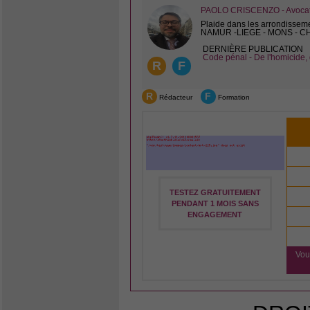
PAOLO CRISCENZO - Avocat 
Plaide dans les arrondissem
NAMUR -LIEGE - MONS - 
DERNIÈRE PUBLICATION
Code pénal - De l'homicide, 
R
F
R
F
Rédacteur
Formation
TESTEZ GRATUITEMENT
PENDANT 1 MOIS SANS
ENGAGEMENT
Vou