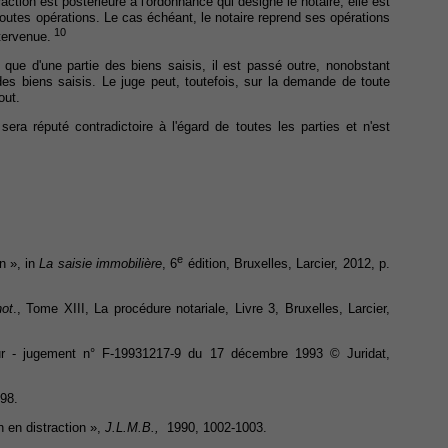
raction est postérieure à l'ordonnance qui désigne le notaire, elle est
 toutes opérations. Le cas échéant, le notaire reprend ses opérations
10
ntervenue.
 que d'une partie des biens saisis, il est passé outre, nonobstant
des biens saisis. Le juge peut, toutefois, sur la demande de toute
out.
era réputé contradictoire à l'égard de toutes les parties et n'est
e
n », in
La saisie immobilière
, 6
édition, Bruxelles, Larcier, 2012, p.
not
., Tome XIII, La procédure notariale, Livre 3, Bruxelles, Larcier,
ur - jugement n° F-19931217-9 du 17 décembre 1993 © Juridat,
98.
n en distraction »,
J.L.M.B.,
1990, 1002-1003.