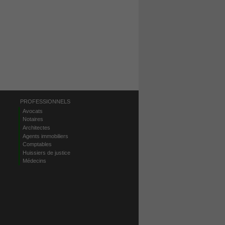
PROFESSIONNELS
Avocats
Notaires
Architectes
Agents immobiliers
Comptables
Huissiers de justice
Médecins