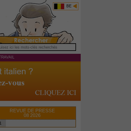
BE
TRAVAIL
REVUE DE PRESSE
08 2026
1