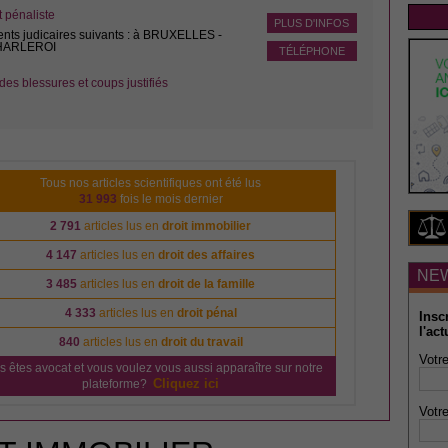
pénaliste
PLUS D'INFOS
ents judicaires suivants : à BRUXELLES -
CHARLEROI
TÉLÉPHONE
des blessures et coups justifiés
Tous nos articles scientifiques ont été lus
31 993
fois le mois dernier
2 791
articles lus en
droit immobilier
4 147
articles lus en
droit des affaires
NE
3 485
articles lus en
droit de la famille
4 333
articles lus en
droit pénal
Insc
l'act
840
articles lus en
droit du travail
Votre
s êtes avocat et vous voulez vous aussi apparaître sur notre
Cliquez ici
plateforme?
Votre