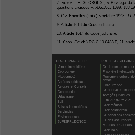
7. Voyez : F. GEORGES., « Privilège du bai
questions croisées »,
R.G.D.C.
1999, 188-19
8. Civ. Bruxelles (sais.) 5 octobre 1993,
J.L.
9. Article 1613 du Code judiciaire.
10. Article 1614 du Code judiciaire.
11. Cass. (3e ch.) RG C.10.0483.F, 21 janvi
DROIT IMMOBILIER
DROIT DES AFFAIRE
Ventes immobilières
Dr. du consommateur
Copropriété
Propriété intellectuelle
Mitoyenneté
Règlement collectif de
dettes
Abrégés juridiques
Concurrence
Astuces et Conseils
Dr. bancaire - financie
Construction
Abrégés juridiques
Urbanisme
JURISPRUDENCE
Bail
Droit médical
Saisies immobilières
Droit commercial
Servitudes
Dr. pénal des société
Environnement
Dr. des assurances
JURISPRUDENCE
Astuces et Conseils
Droit fiscal
Droit des sociétés