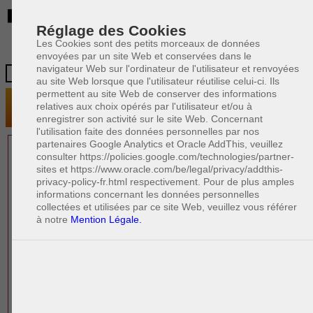
BE
Réglage des Cookies
Les Cookies sont des petits morceaux de données
envoyées par un site Web et conservées dans le
navigateur Web sur l'ordinateur de l'utilisateur et renvoyées
au site Web lorsque que l'utilisateur réutilise celui-ci. Ils
permettent au site Web de conserver des informations
relatives aux choix opérés par l'utilisateur et/ou à
enregistrer son activité sur le site Web. Concernant
l'utilisation faite des données personnelles par nos
partenaires Google Analytics et Oracle AddThis, veuillez
1 AVOCAT(S)
consulter https://policies.google.com/technologies/partner-
sites et https://www.oracle.com/be/legal/privacy/addthis-
EXPÉRIMENTÉ(S)
privacy-policy-fr.html respectivement. Pour de plus amples
EN DROIT DES AFFAIRES
informations concernant les données personnelles
collectées et utilisées par ce site Web, veuillez vous référer
à notre
Mention Légale.
PAOLO CRISCENZO
Avocat pénaliste
Plaide dans les arrondissements judicaires
suivants : à BRUXELLES - NAMUR -LIEGE
- MONS - CHARLEROI
DERNIÈRE PUBLICATION
Code pénal - De l'homicide, des blessures
R
F
et coups justifiés
R
F