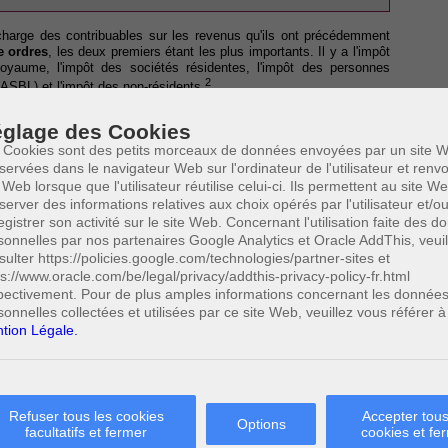
charge des contribuables sur les revenus qu'ils ont précédemment
e ordres
, les deux premiers étant les plus importants. Il y a l'impôt
yaume, l'impôt des sociétés résidentes, l'impôt des personnes
2
 ASBL) et l'impôt des non-résidents
.
rte sur les fruits produits par le contribuable durant une année.
glage des Cookies
 l'impôt sur les revenus porte sur une chose qui se renouvelle
 Cookies sont des petits morceaux de données envoyées par un site W
servées dans le navigateur Web sur l'ordinateur de l'utilisateur et ren
 Web lorsque que l'utilisateur réutilise celui-ci. Ils permettent au site W
server des informations relatives aux choix opérés par l'utilisateur et/o
es revenus perçus par les
habitants du royaume
, c'est-à-dire les
egistrer son activité sur le site Web. Concernant l'utilisation faite des 
4
micile ou, à défaut, le siège de leur fortune en Belgique
. Les
sonnelles par nos partenaires Google Analytics et Oracle AddThis, veuil
 ceux accumulés pendant la période imposable qui correspond
sulter https://policies.google.com/technologies/partner-sites et
euvent être belges ou provenir d'un pays étranger. Dans ce dernier
ps://www.oracle.com/be/legal/privacy/addthis-privacy-policy-fr.html
r inexistante.
pectivement. Pour de plus amples informations concernant les donnée
nus en quatre catégories : les revenus immobiliers, les revenus
sonnelles collectées et utilisées par ce site Web, veuillez vous référer à
s revenus divers. Ces revenus sont perçus par des prélèvements que
tion Légale.
t professionnel. Comme leur nom indique, ces précomptes sont une
û par le contribuable, et restituée dans la mesure où elle excède
 global qui est calculé et perçu après la période imposable, les
r des intermédiaires qui ont à charge de les reverser au pouvoir
tamment opérée par les établissements bancaires et les employeurs
Refuser tous les cookies
Accepter tous
Options
facultatifs et fermer
cookies et fe