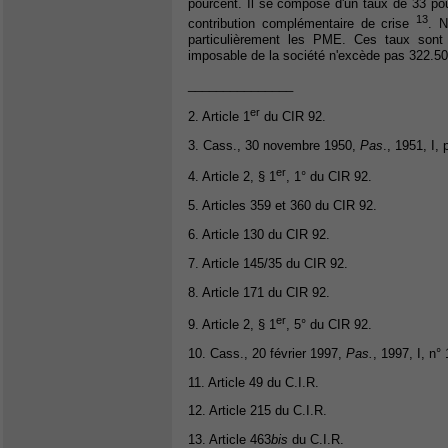
pourcent. Il se compose d'un taux de 33 p
13
contribution complémentaire de crise
. N
particulièrement les PME. Ces taux sont 
imposable de la société n'excède pas 322.50
_______________
er
2. Article 1
du CIR 92.
3. Cass., 30 novembre 1950,
Pas
., 1951, I, 
er
4. Article 2, § 1
, 1° du CIR 92.
5. Articles 359 et 360 du CIR 92.
6. Article 130 du CIR 92.
7. Article 145/35 du CIR 92.
8. Article 171 du CIR 92.
er
9. Article 2, § 1
, 5° du CIR 92.
10. Cass., 20 février 1997,
Pas.
, 1997, I, n°
11. Article 49 du C.I.R.
12. Article 215 du C.I.R.
13. Article 463
bis
du C.I.R.