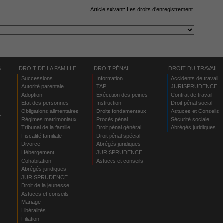
Article suivant:
Les droits d'enregistrement
S
DROIT DE LA FAMILLE
DROIT PÉNAL
DROIT DU TRAVAIL
Successions
Information
Accidents de travail
Autorité parentale
TAP
JURISPRUDENCE
Adoption
Exécution des peines
Contrat de travail
Etat des personnes
Instruction
Droit pénal social
Obligations alimentaires
Droits fondamentaux
Astuces et Conseils
r
Régimes matrimoniaux
Procès pénal
Sécurité sociale
Tribunal de la famille
Droit pénal général
Abrégés juridiques
Fiscalité familiale
Droit pénal spécial
Divorce
Abrégés juridiques
Hébergement
JURISPRUDENCE
s
Cohabitation
Astuces et conseils
Abrégés juridiques
JURISPRUDENCE
Droit de la jeunesse
Astuces et conseils
Mariage
Libéralités
Filiation