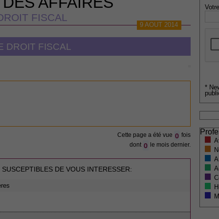
 DES AFFAIRES
Votre
DROIT FISCAL
9 AOUT 2014
E DROIT FISCAL
* Ne
publi
Profe
0
Cette page a été vue
fois
A
0
dont
le mois dernier.
N
A
A
 SUSCEPTIBLES DE VOUS INTERESSER:
C
ères
H
M