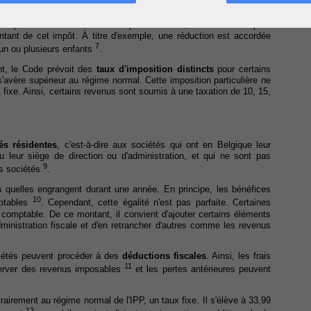
thode qui suit. Les différents revenus imposables sont cumulés en
 retrancher les déductions fiscales prévues par le Code. Ensuite,
6
ifs par tranches
. Une fois l'impôt déterminé, le contribuable peut
ntant de cet impôt. À titre d'exemple, une réduction est accordée
7
un ou plusieurs enfants
.
nt, le Code prévoit des
taux d'imposition distincts
pour certains
s'avère supérieur au régime normal. Cette imposition particulière ne
 fixe. Ainsi, certains revenus sont soumis à une taxation de 10, 15,
és résidentes
, c'est-à-dire aux sociétés qui ont en Belgique leur
ou leur siège de direction ou d'administration, et qui ne sont pas
9
es sociétés
.
s
quelles engrangent durant une année. En principe, les bénéfices
10
mptables
. Cependant, cette égalité n'est pas parfaite. Certaines
e comptable. De ce montant, il convient d'ajouter certains éléments
inistration fiscale et d'en retrancher d'autres comme les revenus
ciétés peuvent procéder à des
déductions fiscales
. Ainsi, les frais
11
server des revenus imposables
et les pertes antérieures peuvent
rairement au régime normal de l'IPP, un taux fixe. Il s'élève à 33,99
12