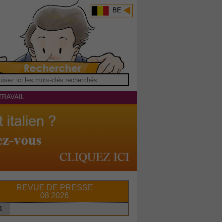
BE
TRAVAIL
REVUE DE PRESSE
08 2026
1