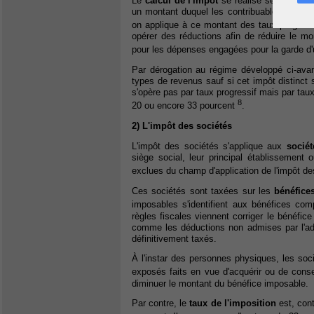
Le
calcul de l'impôt
se réalise selon la mé
un montant duquel les contribuables peuvent
on applique à ce montant des taux progress
opérer des réductions afin de réduire le mo
pour les dépenses engagées pour la garde d'
Par dérogation au régime développé ci-ava
types de revenus sauf si cet impôt distinct 
s'opère pas par taux progressif mais par taux
8
20 ou encore 33 pourcent
.
2) L'impôt des sociétés
L'impôt des sociétés s'applique aux
sociét
siège social, leur principal établissement 
exclues du champ d'application de l'impôt d
Ces sociétés sont taxées sur les
bénéfice
imposables s'identifient aux bénéfices co
règles fiscales viennent corriger le bénéfic
comme les déductions non admises par l'adm
définitivement taxés.
À l'instar des personnes physiques, les so
exposés faits en vue d'acquérir ou de con
diminuer le montant du bénéfice imposable.
Par contre, le
taux de l'imposition
est, cont