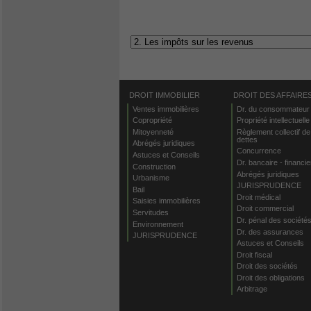
DROIT IMMOBILIER
DROIT DES AFFAIRE
Ventes immobilières
Dr. du consommateur
Copropriété
Propriété intellectuelle
Mitoyenneté
Règlement collectif de
dettes
Abrégés juridiques
Concurrence
Astuces et Conseils
Dr. bancaire - financie
Construction
Abrégés juridiques
Urbanisme
JURISPRUDENCE
Bail
Droit médical
Saisies immobilières
Droit commercial
Servitudes
Dr. pénal des société
Environnement
Dr. des assurances
JURISPRUDENCE
Astuces et Conseils
Droit fiscal
Droit des sociétés
Droit des obligations
Arbitrage