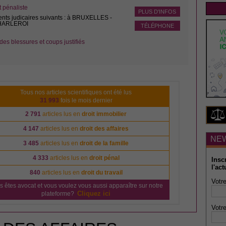
pénaliste
PLUS D'INFOS
ents judicaires suivants : à BRUXELLES -
CHARLEROI
TÉLÉPHONE
des blessures et coups justifiés
Tous nos articles scientifiques ont été lus
31 993
fois le mois dernier
2 791
articles lus en
droit immobilier
4 147
articles lus en
droit des affaires
NE
3 485
articles lus en
droit de la famille
4 333
articles lus en
droit pénal
Insc
l'act
840
articles lus en
droit du travail
Votre
s êtes avocat et vous voulez vous aussi apparaître sur notre
Cliquez ici
plateforme?
Votre