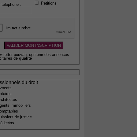
Petitions
 téléphone :
wsletter pouvant contenir des annonces
citaires de
qualité
ssionnels du droit
vocats
otaires
rchitectes
gents immobiliers
omptables
uissiers de justice
édecins