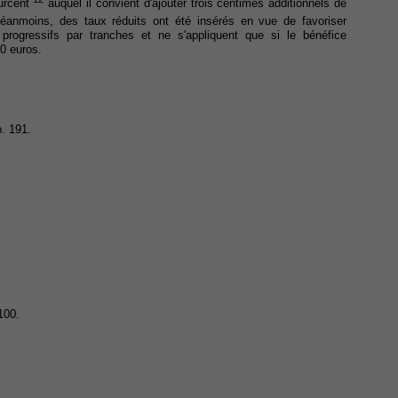
ourcent
auquel il convient d'ajouter trois centimes additionnels de
éanmoins, des taux réduits ont été insérés en vue de favoriser
progressifs par tranches et ne s'appliquent que si le bénéfice
0 euros.
p. 191.
 100.