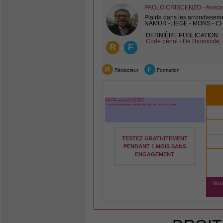
PAOLO CRISCENZO - Avocat 
Plaide dans les arrondissem
NAMUR -LIEGE - MONS - 
DERNIÈRE PUBLICATION
Code pénal - De l'homicide, 
R
F
R
F
Rédacteur
Formation
TESTEZ GRATUITEMENT
PENDANT 1 MOIS SANS
ENGAGEMENT
Vou