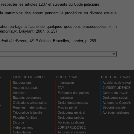
t respecter les articles 1207 et suivants du Code judiciaire.
 du patrimoine des époux pendant la procédure en divorce est-elle
ation-partage à l’aune de quelques questions processuelles », in
trimoniaux
, Bruylant, 2007, p. 257.
ème
 droit du divorce
, 4
édition, Bruxelles, Larcier, p. 259.
S
DROIT DE LA FAMILLE
DROIT PÉNAL
DROIT DU TRAVAIL
Successions
Information
Accidents de travail
Autorité parentale
TAP
JURISPRUDENCE
Adoption
Exécution des peines
Contrat de travail
Etat des personnes
Instruction
Droit pénal social
Obligations alimentaires
Droits fondamentaux
Astuces et Conseils
r
Régimes matrimoniaux
Procès pénal
Sécurité sociale
Tribunal de la famille
Droit pénal général
Abrégés juridiques
Fiscalité familiale
Droit pénal spécial
Divorce
Abrégés juridiques
Hébergement
JURISPRUDENCE
s
Cohabitation
Astuces et conseils