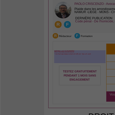
PAOLO CRISCENZO - Avocat 
Plaide dans les arrondissem
NAMUR -LIEGE - MONS - 
DERNIÈRE PUBLICATION
Code pénal - De l'homicide, 
R
F
R
F
Rédacteur
Formation
TESTEZ GRATUITEMENT
PENDANT 1 MOIS SANS
ENGAGEMENT
Vou