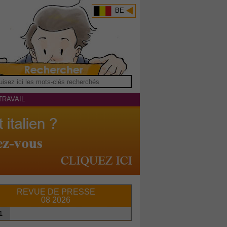
BE
TRAVAIL
REVUE DE PRESSE
08 2026
1