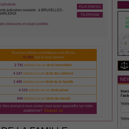
pénaliste
PLUS D'INFOS
ents judicaires suivants : à BRUXELLES -
CHARLEROI
TÉLÉPHONE
des blessures et coups justifiés
Tous nos articles scientifiques ont été lus
31 993
fois le mois dernier
2 791
articles lus en
droit immobilier
4 147
articles lus en
droit des affaires
NE
3 485
articles lus en
droit de la famille
4 333
articles lus en
droit pénal
Insc
l'act
840
articles lus en
droit du travail
Votre
s êtes avocat et vous voulez vous aussi apparaître sur notre
Cliquez ici
plateforme?
Votre