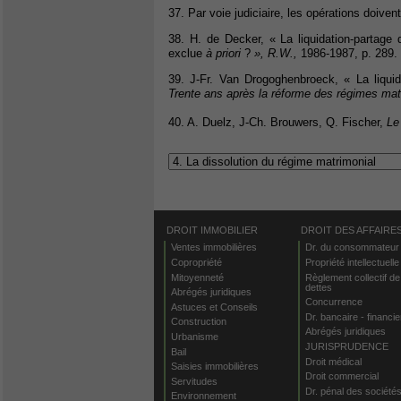
37. Par voie judiciaire, les opérations doiven
38. H. de Decker, « La liquidation-partage
exclue
à priori
?
», R.W.,
1986-1987, p. 289.
39. J-Fr. Van Drogoghenbroeck, « La liquid
Trente ans après la réforme des régimes ma
40. A. Duelz, J-Ch. Brouwers, Q. Fischer,
Le
DROIT IMMOBILIER
DROIT DES AFFAIRE
Ventes immobilières
Dr. du consommateur
Copropriété
Propriété intellectuelle
Mitoyenneté
Règlement collectif de
dettes
Abrégés juridiques
Concurrence
Astuces et Conseils
Dr. bancaire - financie
Construction
Abrégés juridiques
Urbanisme
JURISPRUDENCE
Bail
Droit médical
Saisies immobilières
Droit commercial
Servitudes
Dr. pénal des société
Environnement