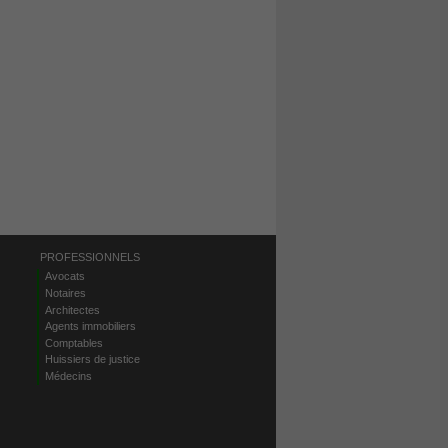
PROFESSIONNELS
Avocats
Notaires
Architectes
Agents immobiliers
Comptables
Huissiers de justice
Médecins