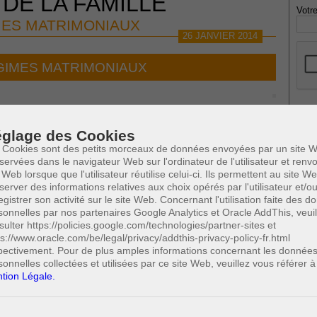
 DE LA FAMILLE
Votre
ES MATRIMONIAUX
26 JANVIER 2014
GIMES MATRIMONIAUX
* Ne
glage des Cookies
publi
 Cookies sont des petits morceaux de données envoyées par un site W
servées dans le navigateur Web sur l'ordinateur de l'utilisateur et ren
 Web lorsque que l'utilisateur réutilise celui-ci. Ils permettent au site W
l
0
(4/4)
Cette page a été vue
fois
server des informations relatives aux choix opérés par l'utilisateur et/o
Profe
0
dont
le mois dernier.
egistrer son activité sur le site Web. Concernant l'utilisation faite des 
A
sonnelles par nos partenaires Google Analytics et Oracle AddThis, veuil
N
sulter https://policies.google.com/technologies/partner-sites et
A
 SUSCEPTIBLES DE VOUS INTERESSER:
ps://www.oracle.com/be/legal/privacy/addthis-privacy-policy-fr.html
A
pectivement. Pour de plus amples informations concernant les donnée
C
sonnelles collectées et utilisées par ce site Web, veuillez vous référer à
H
tion Légale.
M