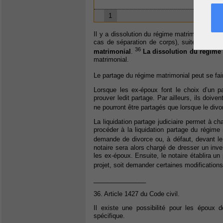
1
Il y a dissolution du régime matrimonial ent
cas de séparation de corps), suite à une sép
36
matrimonial
.
La dissolution du régime
matrimonial.
Le partage du régime matrimonial peut se fair
Lorsque les ex-époux font le choix d’un pa
prouver ledit partage. Par ailleurs, ils doive
ne pourront être partagés que lorsque le divo
La liquidation partage judiciaire permet à 
procéder à la liquidation partage du régim
demande de divorce ou, à défaut, devant le
notaire sera alors chargé de dresser un invent
les ex-époux. Ensuite, le notaire établira un p
projet, soit demander certaines modification
_______________
36. Article 1427 du Code civil.
Il existe une possibilité pour les époux d
spécifique.