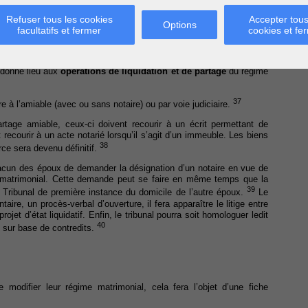
Refuser tous les cookies
Accepter tous
Options
facultatifs et fermer
cookies et fe
re époux lorsqu’un époux décède, lorsqu’ils divorcent (également en
aration judiciaire et lorsqu’ils décident de
modifier leur régime
donne lieu aux
opérations de liquidation et de partage
du régime
37
e à l’amiable (avec ou sans notaire) ou par voie judiciaire.
rtage amiable, ceux-ci doivent recourir à un écrit permettant de
nt recourir à un acte notarié lorsqu’il s’agit d’un immeuble. Les biens
38
rce sera devenu définitif.
chacun des époux de demander la désignation d’un notaire en vue de
e matrimonial. Cette demande peut se faire en même temps que la
39
 Tribunal de première instance du domicile de l’autre époux.
Le
aire, un procès-verbal d’ouverture, il fera apparaître le litige entre
rojet d’état liquidatif. Enfin, le tribunal pourra soit homologuer ledit
40
s sur base de contredits.
e modifier leur régime matrimonial, cela fera l’objet d’une fiche