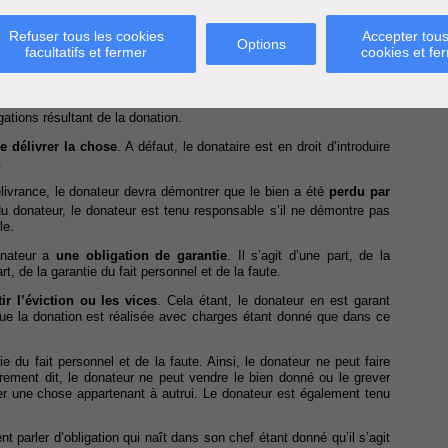
Refuser tous les cookies
Accepter tous
Options
facultatifs et fermer
cookies et fe
gations résultant de la donation.
e délivrer la chose
. A défaut, le donataire est en droit d’introduire
.
délivrance, le donateur devra démontrer que le bien a été
perdu par
 du donateur, le donateur est tenu responsable s’il ne démontre pas
le.
donateur a
une obligation de garantie
. Il s’agit d’une part, de la
rt, de la garantie du fait personnel et de la faute.
ir l’éviction ou les vices
. Cela étant, le donateur en est garant
sque la donation est réalisée avec charges étant donné que dans ce
 du fait personnel et de la faute. Ainsi, le donateur ne peut faire
trement dit, le donateur ne peut vendre le bien donné ou le grever
er une chose appartenant à autrui. Le donateur est également tenu
t parler d’obligation qui naît dans son chef étant donné qu’il s’agit