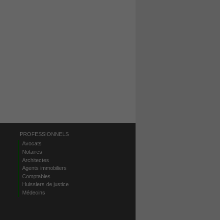
PROFESSIONNELS
Avocats
Notaires
Architectes
Agents immobiliers
Comptables
Huissiers de justice
Médecins