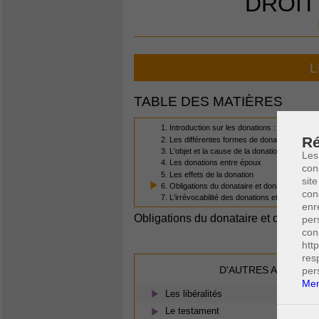
DROIT
L
TABLE DES MATIÈRES
1. Introduction sur les donations : définitions 
Ré
2. Les différentes formes de donations
3. L'objet et la cause de la donation
Les
4. Les donations entre époux
con
5. Les effets de la donation
site
6. Obligations du donataire et donateur
con
7. L'irrévocabilité des donations et ses except
enr
Obligations du donataire et donateur
per
con
htt
res
D'AUTRES ARTICLES
per
Men
Les libéralités
Le testament