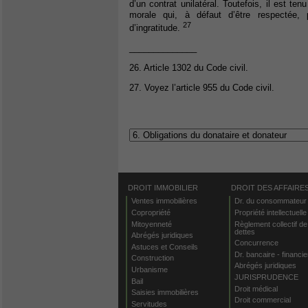
d’un contrat unilatéral. Toutefois, il est te
morale qui, à défaut d’être respectée, 
27
d’ingratitude.
______________
26. Article 1302 du Code civil.
27. Voyez l’article 955 du Code civil.
DROIT IMMOBILIER
DROIT DES AFFAIRE
Ventes immobilières
Dr. du consommateur
Copropriété
Propriété intellectuelle
Mitoyenneté
Règlement collectif de
dettes
Abrégés juridiques
Concurrence
Astuces et Conseils
Dr. bancaire - financie
Construction
Abrégés juridiques
Urbanisme
JURISPRUDENCE
Bail
Droit médical
Saisies immobilières
Droit commercial
Servitudes