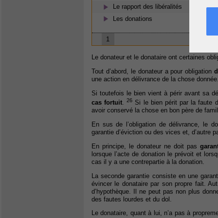
Le rapport des libéralités
Les donations
1
Le donateur et le donataire ont certaines obli
Tout d’abord, le donateur a pour obligation
d
une action en délivrance de la chose donnée
Si toutefois le bien vient à périr avant sa 
26
cas fortuit
.
Si le bien périt par la faute
avoir conservé la chose en bon père de famil
En sus de l’obligation de délivrance, le 
garantie d’éviction ou des vices et, d’autre pa
En principe, le donateur ne doit pas
garant
lorsque l’acte de donation le prévoit et lor
cas il y a une contrepartie à la donation.
La seconde garantie consiste en une garantie
évincer le donataire par son propre fait. Au
d’hypothèque. Il ne peut pas non plus donn
des fautes lourdes et du dol.
Le donataire, quant à lui, n’a pas à propremen