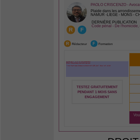
PAOLO CRISCENZO - Avocat 
Plaide dans les arrondissem
NAMUR -LIEGE - MONS - 
DERNIÈRE PUBLICATION
Code pénal - De l'homicide, 
R
F
R
F
Rédacteur
Formation
TESTEZ GRATUITEMENT
PENDANT 1 MOIS SANS
ENGAGEMENT
Vou