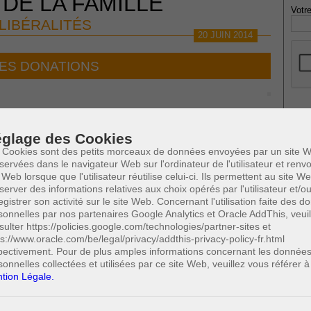
 DE LA FAMILLE
Votre
LIBÉRALITÉS
20 JUIN 2014
ES DONATIONS
* Ne
et caractéristiques
publi
glage des Cookies
 Cookies sont des petits morceaux de données envoyées par un site W
servées dans le navigateur Web sur l'ordinateur de l'utilisateur et ren
 Web lorsque que l'utilisateur réutilise celui-ci. Ils permettent au site W
Profe
server des informations relatives aux choix opérés par l'utilisateur et/o
ions légales
A
egistrer son activité sur le site Web. Concernant l'utilisation faite des 
N
0
sonnelles par nos partenaires Google Analytics et Oracle AddThis, veuil
(6/7)
Cette page a été vue
fois
A
sulter https://policies.google.com/technologies/partner-sites et
0
dont
le mois dernier.
ps://www.oracle.com/be/legal/privacy/addthis-privacy-policy-fr.html
A
pectivement. Pour de plus amples informations concernant les donnée
C
 SUSCEPTIBLES DE VOUS INTERESSER:
sonnelles collectées et utilisées par ce site Web, veuillez vous référer à
H
tion Légale.
M