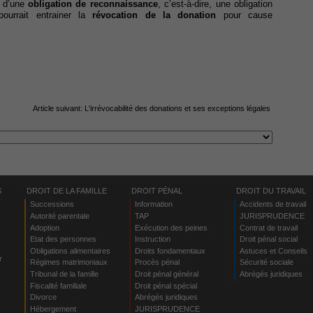
nu d’une
obligation de reconnaissance
, c’est-à-dire, une obligation
pourrait entrainer la
révocation de la donation
pour cause
Article suivant:
L'irrévocabilité des donations et ses exceptions légales
S
DROIT DE LA FAMILLE
DROIT PÉNAL
DROIT DU TRAVAIL
Successions
Information
Accidents de travail
Autorité parentale
TAP
JURISPRUDENCE
Adoption
Exécution des peines
Contrat de travail
Etat des personnes
Instruction
Droit pénal social
Obligations alimentaires
Droits fondamentaux
Astuces et Conseils
r
Régimes matrimoniaux
Procès pénal
Sécurité sociale
Tribunal de la famille
Droit pénal général
Abrégés juridiques
Fiscalité familiale
Droit pénal spécial
Divorce
Abrégés juridiques
Hébergement
JURISPRUDENCE