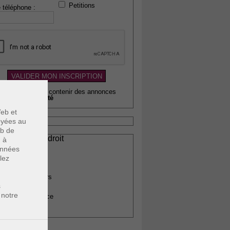
Petitions
 téléphone :
wsletter pouvant contenir des annonces
citaires de
qualité
eb et
voyées au
eb de
ssionnels du droit
u à
vocats
données
otaires
lez
rchitectes
gents immobiliers
s
omptables
 notre
uissiers de justice
édecins