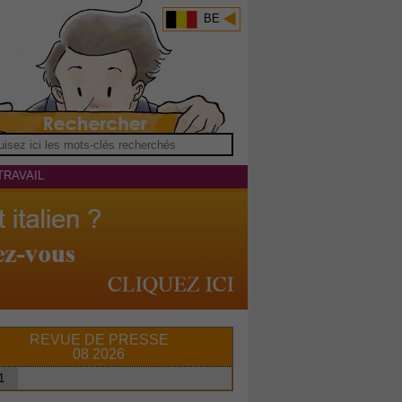
BE
TRAVAIL
REVUE DE PRESSE
08 2026
1