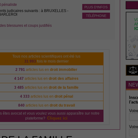
pénaliste
PLUS D'INFOS
ents judicaires suivants : à BRUXELLES -
CHARLEROI
TÉLÉPHONE
des blessures et coups justifiés
Tous nos articles scientifiques ont été lus
31 993
fois le mois dernier
2 791
articles lus en
droit immobilier
4 147
articles lus en
droit des affaires
NE
3 485
articles lus en
droit de la famille
4 333
articles lus en
droit pénal
Insc
l'act
840
articles lus en
droit du travail
Votre
s êtes avocat et vous voulez vous aussi apparaître sur notre
Cliquez ici
plateforme?
Votre