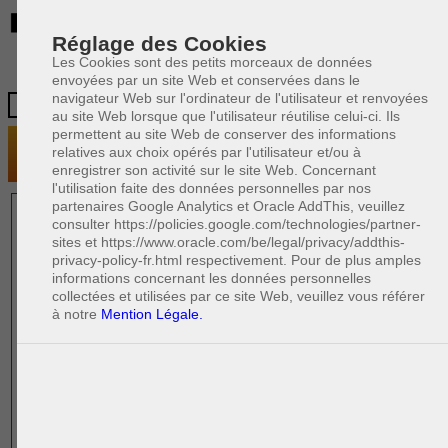
BE
Réglage des Cookies
Les Cookies sont des petits morceaux de données
envoyées par un site Web et conservées dans le
navigateur Web sur l'ordinateur de l'utilisateur et renvoyées
au site Web lorsque que l'utilisateur réutilise celui-ci. Ils
permettent au site Web de conserver des informations
relatives aux choix opérés par l'utilisateur et/ou à
enregistrer son activité sur le site Web. Concernant
l'utilisation faite des données personnelles par nos
partenaires Google Analytics et Oracle AddThis, veuillez
1 AVOCAT(S)
consulter https://policies.google.com/technologies/partner-
sites et https://www.oracle.com/be/legal/privacy/addthis-
EXPÉRIMENTÉ(S)
privacy-policy-fr.html respectivement. Pour de plus amples
EN DROIT DE LA FAMILLE
informations concernant les données personnelles
collectées et utilisées par ce site Web, veuillez vous référer
à notre
Mention Légale.
PAOLO CRISCENZO
Avocat pénaliste
Plaide dans les arrondissements judicaires
suivants : à BRUXELLES - NAMUR -LIEGE
- MONS - CHARLEROI
DERNIÈRE PUBLICATION
Code pénal - De l'homicide, des blessures
R
F
et coups justifiés
R
F