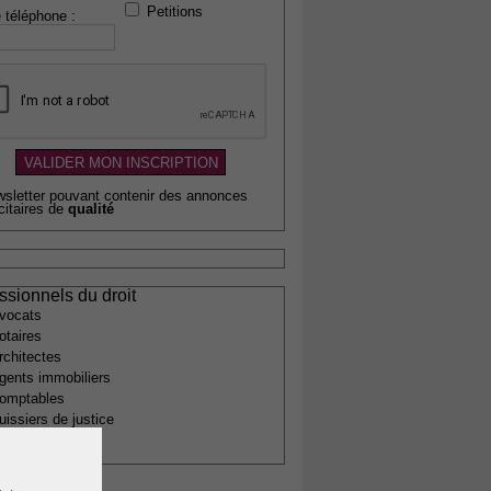
Petitions
 téléphone :
wsletter pouvant contenir des annonces
citaires de
qualité
ssionnels du droit
vocats
otaires
rchitectes
gents immobiliers
omptables
uissiers de justice
édecins