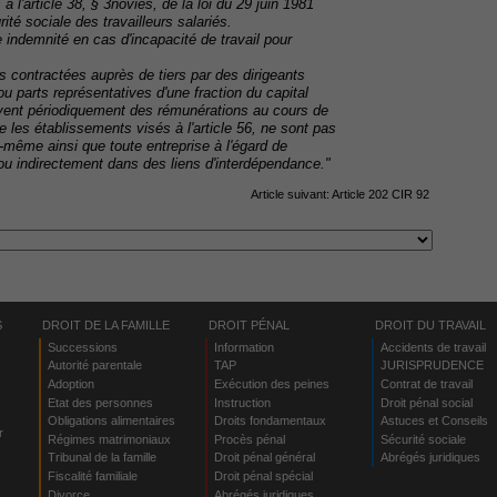
 à l'article 38, § 3novies, de la loi du 29 juin 1981
ité sociale des travailleurs salariés.
e indemnité en cas d'incapacité de travail pour
s contractées auprès de tiers par des dirigeants
 ou parts représentatives d'une fraction du capital
oivent périodiquement des rémunérations au cours de
 les établissements visés à l'article 56, ne sont pas
-même ainsi que toute entreprise à l'égard de
 ou indirectement dans des liens d'interdépendance."
Article suivant:
Article 202 CIR 92
S
DROIT DE LA FAMILLE
DROIT PÉNAL
DROIT DU TRAVAIL
Successions
Information
Accidents de travail
Autorité parentale
TAP
JURISPRUDENCE
Adoption
Exécution des peines
Contrat de travail
Etat des personnes
Instruction
Droit pénal social
Obligations alimentaires
Droits fondamentaux
Astuces et Conseils
r
Régimes matrimoniaux
Procès pénal
Sécurité sociale
Tribunal de la famille
Droit pénal général
Abrégés juridiques
Fiscalité familiale
Droit pénal spécial
Divorce
Abrégés juridiques