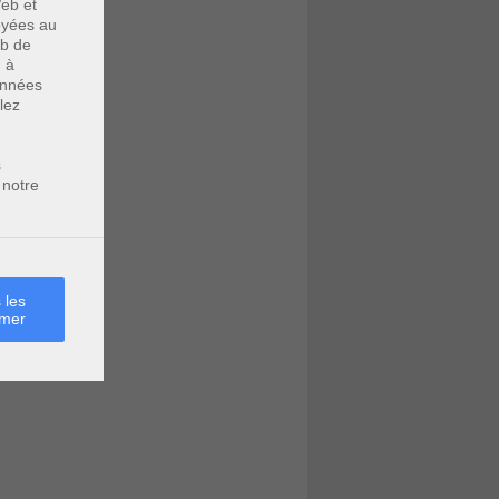
eb et
voyées au
eb de
u à
données
lez
s
 notre
 les
rmer