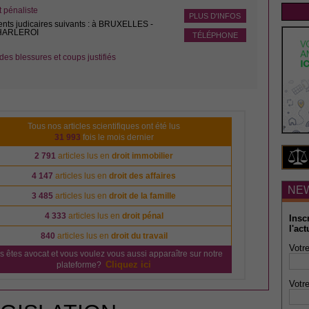
pénaliste
PLUS D'INFOS
ents judicaires suivants : à BRUXELLES -
CHARLEROI
TÉLÉPHONE
des blessures et coups justifiés
Tous nos articles scientifiques ont été lus
31 993
fois le mois dernier
2 791
articles lus en
droit immobilier
4 147
articles lus en
droit des affaires
NE
3 485
articles lus en
droit de la famille
4 333
articles lus en
droit pénal
Insc
l'act
840
articles lus en
droit du travail
Votre
s êtes avocat et vous voulez vous aussi apparaître sur notre
Cliquez ici
plateforme?
Votre