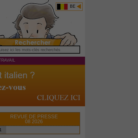
BE
TRAVAIL
REVUE DE PRESSE
08 2026
1