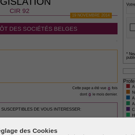
GISLATION
Votre
CIR 92
19 NOVEMBRE 2014
IMPÔT DES SOCIÉTÉS BELGES
* Ne
publi
Profe
A
0
Cette page a été vue
fois
N
0
dont
le mois dernier.
A
A
 SUSCEPTIBLES DE VOUS INTERESSER:
C
H
M
glage des Cookies