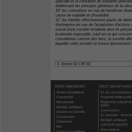
spéciale et la cotisation de solidarité prévues
établissant les principes généraux de la sécur
10° les cotisations en vue de bénéficier d'un
cause de maladie et d'invalidité;
11° les intérêts effectivement payés de dette
d'entreprise en vue de l'acquisition d'actions
social d'une société résidente dont ils perç
la période imposable; sauf en ce qui concerne
considérées comme des tiers, la société elle
laquelle cette société se trouve directement
DROIT IMMOBILIER
DROIT DES AFFAIRE
Ventes immobilières
Dr. du consommateur
Copropriété
Propriété intellectuelle
Mitoyenneté
Règlement collectif de
dettes
Abrégés juridiques
Concurrence
Astuces et Conseils
Dr. bancaire - financie
Construction
Abrégés juridiques
Urbanisme
JURISPRUDENCE
Bail
Droit médical
Saisies immobilières