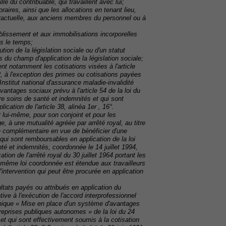
e du contribuable, qui travaillent avec lui;
aires, ainsi que les allocations en tenant lieu,
tractuelle, aux anciens membres du personnel ou à
ablissement et aux immobilisations incorporelles
ns le temps;
ion de la législation sociale ou d'un statut
s du champ d'application de la législation sociale;
ent notamment les cotisations visées à l'article
 à l'exception des primes ou cotisations payées
nstitut national d'assurance maladie-invalidité
antages sociaux prévu à l'article 54 de la loi du
oire soins de santé et indemnités et qui sont
cation de l'article 38, alinéa 1er , 16°.
 lui-même, pour son conjoint et pour les
à une mutualité agréée par arrêté royal, au titre
e complémentaire en vue de bénéficier d'une
qui sont remboursables en application de la loi
nté et indemnités, coordonnée le 14 juillet 1994,
ion de l'arrêté royal du 30 juillet 1964 portant les
a même loi coordonnée est étendue aux travailleurs
intervention qui peut être procurée en application
ltats payés ou attribués en application du
tive à l'exécution de l'accord interprofessionnel
unique « Mise en place d'un système d'avantages
treprises publiques autonomes » de la loi du 24
 et qui sont effectivement soumis à la cotisation