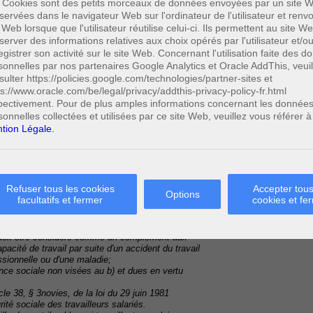
 Cookies sont des petits morceaux de données envoyées par un site W
servées dans le navigateur Web sur l'ordinateur de l'utilisateur et ren
 Web lorsque que l'utilisateur réutilise celui-ci. Ils permettent au site W
 53 à 66bis, constituent notamment des frais
server des informations relatives aux choix opérés par l'utilisateur et/o
egistrer son activité sur le site Web. Concernant l'utilisation faite des 
ue le précompte immobilier, y compris les
sonnelles par nos partenaires Google Analytics et Oracle AddThis, veuil
mobiliers ou parties de biens immobiliers affectés à
sulter https://policies.google.com/technologies/partner-sites et
raux résultant de leur entretien, chauffage,
ps://www.oracle.com/be/legal/privacy/addthis-privacy-policy-fr.html
pectivement. Pour de plus amples informations concernant les donnée
tiers et engagés dans l'exploitation, ainsi que
latives à cette exploitation;
sonnelles collectées et utilisées par ce site Web, veuillez vous référer à
el et les frais connexes suivants:
tion Légale.
ées en exécution:
ieillesse et le décès prématuré en vue de la
cas de vie ou en cas de décès;
pension complémentaire de retraite et/ou de
Refuser tous les cookies
Accepter tous
e ou d'un capital en cas de vie ou en cas de décès;- d'un engagement
Options
facultatifs et fermer
cookies et fe
oi du 28 avril 2003 relative
scal de celles-ci et de certains avantages
ale;
ui doit être considéré comme un complément aux
acité de travail par suite d'un accident du travail
ssionnelle ou d'une maladie;
nce sociale non visées au b) et dues en vertu
icle 38, § 3novies, de la loi du 29 juin 1981
ité sociale des travailleurs salariés.