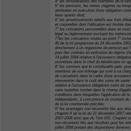
4° les rémunérations des membres de la famill
5° les pensions, les rentes viagères ou tempor
attribuées en exécution d'une obligation con
leurs ayants droit;
6° les amortissements relatifs aux frais d'ét
et corporelles dont l'utilisation est limitée da
7° les cotisations personnelles dues en exécut
légal ou réglementaire excluant les intéressé
7°bis les cotisations visées au point 7° inclu
45 de la loi programme du 24 décembre 2002,
directement à un organisme de pension par l'I
pour des contrats en exécution du régime d'av
14 juillet 1994 relative à l'assurance obligat
exonérées dans le chef du bénéficiaire en appli
8° les sommes que le contribuable paie, pour
membres de son ménage qui sont à sa charge, 
de cotisations dans le cadre d'une assuranc
intervention dans le coût des soins de santé 
relative à l'assurance obligatoire soins de sa
sans toutefois tomber dans le champ d'applicat
conditions dans lesquelles l'application de l
indépendants, à concurrence du montant de l'
de la loi coordonnée précitée;
9° les avantages non récurrents liés aux résu
chapitre II de la loi du 21 décembre 2007 rela
2007-2008 ainsi que du Titre XIII, Chapitre 
non récurrents liés aux résultats pour les en
juillet 2008 portant des dispositions diverses