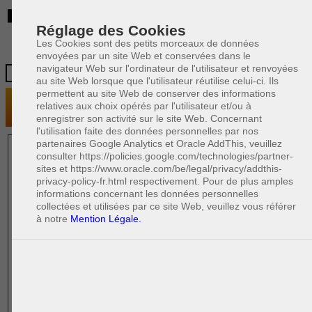
BE
Réglage des Cookies
Les Cookies sont des petits morceaux de données
envoyées par un site Web et conservées dans le
navigateur Web sur l'ordinateur de l'utilisateur et renvoyées
au site Web lorsque que l'utilisateur réutilise celui-ci. Ils
permettent au site Web de conserver des informations
relatives aux choix opérés par l'utilisateur et/ou à
enregistrer son activité sur le site Web. Concernant
l'utilisation faite des données personnelles par nos
partenaires Google Analytics et Oracle AddThis, veuillez
1 AVOCAT(S)
consulter https://policies.google.com/technologies/partner-
sites et https://www.oracle.com/be/legal/privacy/addthis-
EXPÉRIMENTÉ(S)
privacy-policy-fr.html respectivement. Pour de plus amples
EN DROIT PÉNAL
informations concernant les données personnelles
collectées et utilisées par ce site Web, veuillez vous référer
à notre
Mention Légale.
PAOLO CRISCENZO
Avocat pénaliste
Plaide dans les arrondissements judicaires
suivants : à BRUXELLES - NAMUR -LIEGE
- MONS - CHARLEROI
DERNIÈRE PUBLICATION
Code pénal - De l'homicide, des blessures
R
F
et coups justifiés
R
F