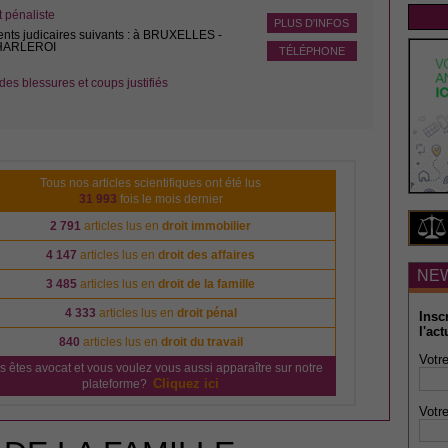
pénaliste
PLUS D'INFOS
ents judicaires suivants : à BRUXELLES -
CHARLEROI
TÉLÉPHONE
des blessures et coups justifiés
Tous nos articles scientifiques ont été lus
31 993
fois le mois dernier
2 791
articles lus en
droit immobilier
4 147
articles lus en
droit des affaires
NE
3 485
articles lus en
droit de la famille
4 333
articles lus en
droit pénal
Insc
l'act
840
articles lus en
droit du travail
Votre
s êtes avocat et vous voulez vous aussi apparaître sur notre
Cliquez ici
plateforme?
Votre