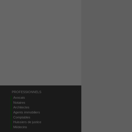
PROFESSIONNELS
Avocats
Notaires
Architectes
Agents immobiliers
Comptables
Huissiers de justice
Médecins