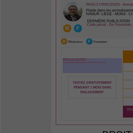
PAOLO CRISCENZO - Avocat 
Plaide dans les arrondissem
NAMUR -LIEGE - MONS - 
DERNIÈRE PUBLICATION
Code pénal - De l'homicide, 
R
F
R
F
Rédacteur
Formation
TESTEZ GRATUITEMENT
PENDANT 1 MOIS SANS
ENGAGEMENT
Vou