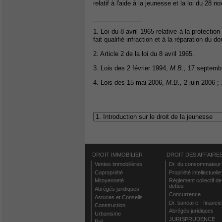
relatif à l'aide à la jeunesse et la loi du 28
______________
1. Loi du 8 avril 1965 relative à la protect
fait qualifié infraction et à la réparation du
2. Article 2 de la loi du 8 avril 1965.
3. Lois des 2 février 1994,
M.B.,
17 septembr
4. Lois des 15 mai 2006,
M.B.,
2 juin 2006 ;
DROIT IMMOBILIER
DROIT DES AFFAIRE
Ventes immobilières
Dr. du consommateur
Copropriété
Propriété intellectuelle
Mitoyenneté
Règlement collectif de
dettes
Abrégés juridiques
Concurrence
Astuces et Conseils
Dr. bancaire - financie
Construction
Abrégés juridiques
Urbanisme
JURISPRUDENCE
Bail