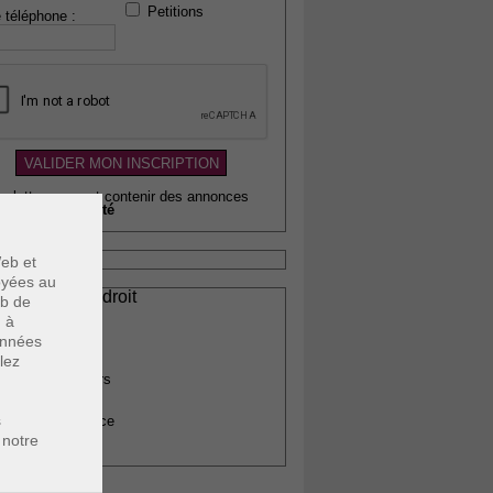
Petitions
 téléphone :
wsletter pouvant contenir des annonces
citaires de
qualité
eb et
voyées au
ssionnels du droit
eb de
vocats
u à
otaires
données
rchitectes
lez
gents immobiliers
omptables
s
uissiers de justice
 notre
édecins