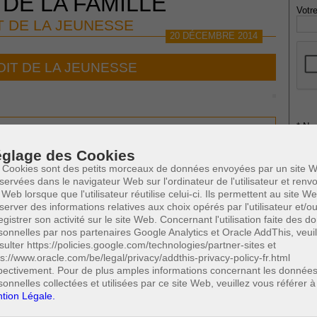
 DE LA FAMILLE
Votre
T DE LA JEUNESSE
20 DÉCEMBRE 2014
OIT DE LA JEUNESSE
* Ne
publi
oits de l'enfant
de la jeunesse
glage des Cookies
1991 et l'ordonnance du 29 avril 2004
 Cookies sont des petits morceaux de données envoyées par un site W
 pénale des mineurs
servées dans le navigateur Web sur l'ordinateur de l'utilisateur et ren
Profe
 Web lorsque que l'utilisateur réutilise celui-ci. Ils permettent au site W
se
0
(1/5)
Cette page a été vue
fois
A
server des informations relatives aux choix opérés par l'utilisateur et/o
N
egistrer son activité sur le site Web. Concernant l'utilisation faite des 
 SUSCEPTIBLES DE VOUS INTERESSER:
A
sonnelles par nos partenaires Google Analytics et Oracle AddThis, veuil
A
sulter https://policies.google.com/technologies/partner-sites et
ps://www.oracle.com/be/legal/privacy/addthis-privacy-policy-fr.html
C
pectivement. Pour de plus amples informations concernant les donnée
H
sonnelles collectées et utilisées par ce site Web, veuillez vous référer à
M
tion Légale.
rès vaste contenant des réglementations diverses relatives
aux