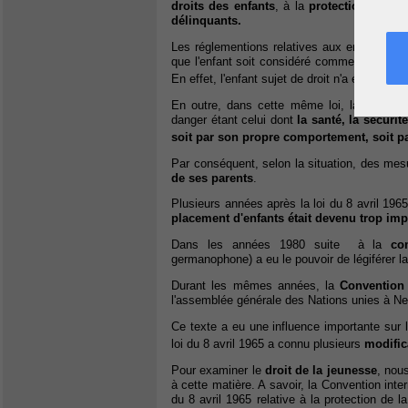
droits des enfants
, à la
protection de la 
délinquants.
Les réglementions relatives aux enfants
on
que l'enfant soit considéré comme
un sujet 
En effet, l'enfant sujet de droit n'a été cons
En outre, dans cette même loi, la notion
d
danger étant celui dont
la santé, la sécuri
soit par son propre comportement, soit pa
Par conséquent, selon la situation, des mes
de ses parents
.
Plusieurs années après la loi du 8 avril 19
placement d'enfants était devenu trop imp
Dans les années 1980 suite à la
co
germanophone) a eu le pouvoir de légiférer la
Durant les mêmes années, la
Convention 
l'assemblée générale des Nations unies à N
Ce texte a eu une influence importante sur l
loi du 8 avril 1965 a connu plusieurs
modific
Pour examiner le
droit de la jeunesse
, nou
à cette matière. A savoir, la Convention inter
du 8 avril 1965 relative à la protection de