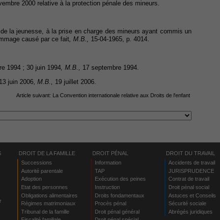
 novembre 2000 relative à la protection pénale des mineurs.
ion de la jeunesse, à la prise en charge des mineurs ayant commis un
 dommage causé par ce fait
, M.B.,
15-04-1965, p. 4014.
e 1994 ; 30 juin 1994
, M.B.,
17 septembre 1994.
 13 juin 2006,
M.B.,
19 juillet 2006.
Article suivant:
La Convention internationale relative aux Droits de l'enfant
S
DROIT DE LA FAMILLE
DROIT PÉNAL
DROIT DU TRAVAIL
Successions
Information
Accidents de travail
Autorité parentale
TAP
JURISPRUDENCE
Adoption
Exécution des peines
Contrat de travail
Etat des personnes
Instruction
Droit pénal social
Obligations alimentaires
Droits fondamentaux
Astuces et Conseils
r
Régimes matrimoniaux
Procès pénal
Sécurité sociale
Tribunal de la famille
Droit pénal général
Abrégés juridiques
Fiscalité familiale
Droit pénal spécial