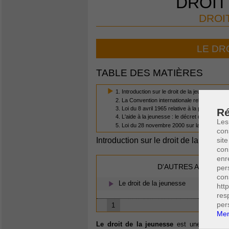
DROIT
DROI
LE DR
TABLE DES MATIÈRES
1. Introduction sur le droit de la jeunesse
2. La Convention internationale relative aux Dr
3. Loi du 8 avril 1965 relative à la protection 
Ré
4. L'aide à la jeunesse : le décret du 4 mars 
Les
5. Loi du 28 novembre 2000 sur la protection
con
site
Introduction sur le droit de la jeunes
con
enr
D'AUTRES ARTICLES
per
con
Le droit de la jeunesse
htt
res
per
1
Men
Le droit de la jeunesse
est une matière t