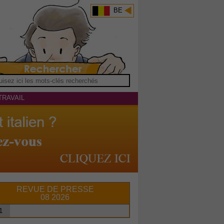
BE
TRAVAIL
REVUE DE PRESSE
08 2026
1