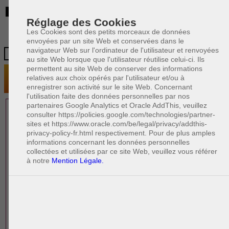
BE
Réglage des Cookies
Les Cookies sont des petits morceaux de données
envoyées par un site Web et conservées dans le
navigateur Web sur l'ordinateur de l'utilisateur et renvoyées
au site Web lorsque que l'utilisateur réutilise celui-ci. Ils
permettent au site Web de conserver des informations
relatives aux choix opérés par l'utilisateur et/ou à
enregistrer son activité sur le site Web. Concernant
l'utilisation faite des données personnelles par nos
partenaires Google Analytics et Oracle AddThis, veuillez
1 AVOCAT(S)
consulter https://policies.google.com/technologies/partner-
sites et https://www.oracle.com/be/legal/privacy/addthis-
EXPÉRIMENTÉ(S)
privacy-policy-fr.html respectivement. Pour de plus amples
EN DROIT PÉNAL
informations concernant les données personnelles
collectées et utilisées par ce site Web, veuillez vous référer
à notre
Mention Légale.
PAOLO CRISCENZO
Avocat pénaliste
Plaide dans les arrondissements judicaires
suivants : à BRUXELLES - NAMUR -LIEGE
- MONS - CHARLEROI
DERNIÈRE PUBLICATION
Code pénal - De l'homicide, des blessures
R
F
et coups justifiés
R
F