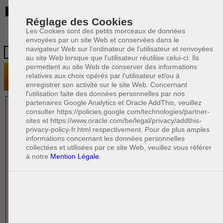
BE
Réglage des Cookies
Les Cookies sont des petits morceaux de données
envoyées par un site Web et conservées dans le
navigateur Web sur l'ordinateur de l'utilisateur et renvoyées
au site Web lorsque que l'utilisateur réutilise celui-ci. Ils
permettent au site Web de conserver des informations
relatives aux choix opérés par l'utilisateur et/ou à
enregistrer son activité sur le site Web. Concernant
l'utilisation faite des données personnelles par nos
partenaires Google Analytics et Oracle AddThis, veuillez
1 AVOCAT(S)
consulter https://policies.google.com/technologies/partner-
sites et https://www.oracle.com/be/legal/privacy/addthis-
EXPÉRIMENTÉ(S)
privacy-policy-fr.html respectivement. Pour de plus amples
EN DROIT PÉNAL
informations concernant les données personnelles
collectées et utilisées par ce site Web, veuillez vous référer
à notre
Mention Légale.
PAOLO CRISCENZO
Avocat pénaliste
Plaide dans les arrondissements judicaires
suivants : à BRUXELLES - NAMUR -LIEGE
- MONS - CHARLEROI
DERNIÈRE PUBLICATION
Code pénal - De l'homicide, des blessures
R
F
et coups justifiés
R
F