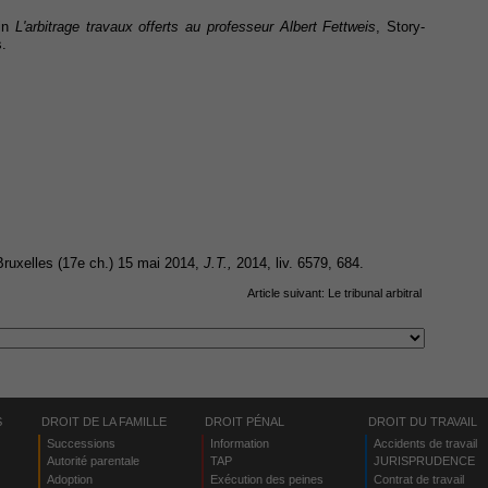
 in
L'arbitrage travaux offerts au professeur Albert Fettweis
, Story-
s.
Bruxelles (17e ch.) 15 mai 2014,
J.T.,
2014, liv. 6579, 684.
Article suivant:
Le tribunal arbitral
S
DROIT DE LA FAMILLE
DROIT PÉNAL
DROIT DU TRAVAIL
Successions
Information
Accidents de travail
Autorité parentale
TAP
JURISPRUDENCE
Adoption
Exécution des peines
Contrat de travail