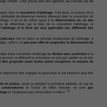
trage verbale. Cette preuve peut être apportée par exemple par
un
repris dans la
convention d'arbitrage
. Cela étant, le contenu de la
t préférable de déterminer certains éléments dans la convention, tel
bitrage. Il en va de même quant à la
détermination du ou des
es de déterminer, par le biais de la convention d'arbitrage, la
 l'arbitrage et le droit qui sera applicable aux différends des
judiciaire
met en place un principe fondamental de l'arbitrage, à
agée, celle-ci n'a
pas pour effet de suspendre le déroulement de
l'objet d'une convention d'arbitrage
se déclare sans juridiction
à la
oncerne ce différend la convention ne soit pas valable ou ait pris
it être proposée avant toutes autres exceptions et moyens de
 peut néanmoins être engagée ou poursuivie et une sentence peut être
e en justice
, avant ou pendant la procédure arbitrale, en vue de
conservatoires
et l'octroi de telles mesures ne sont
pas
19
trage
et n'impliquent pas renonciation à celle-ci.