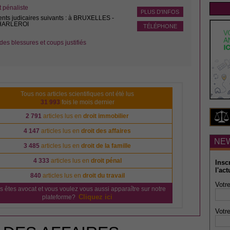
pénaliste
PLUS D'INFOS
ents judicaires suivants : à BRUXELLES -
CHARLEROI
TÉLÉPHONE
des blessures et coups justifiés
Tous nos articles scientifiques ont été lus
31 993
fois le mois dernier
2 791
articles lus en
droit immobilier
4 147
articles lus en
droit des affaires
NE
3 485
articles lus en
droit de la famille
4 333
articles lus en
droit pénal
Insc
l'act
840
articles lus en
droit du travail
Votre
s êtes avocat et vous voulez vous aussi apparaître sur notre
Cliquez ici
plateforme?
Votre