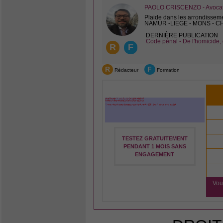
PAOLO CRISCENZO - Avocat 
Plaide dans les arrondissem
NAMUR -LIEGE - MONS - 
DERNIÈRE PUBLICATION
Code pénal - De l'homicide, 
R
F
R
F
Rédacteur
Formation
TESTEZ GRATUITEMENT
PENDANT 1 MOIS SANS
ENGAGEMENT
Vou