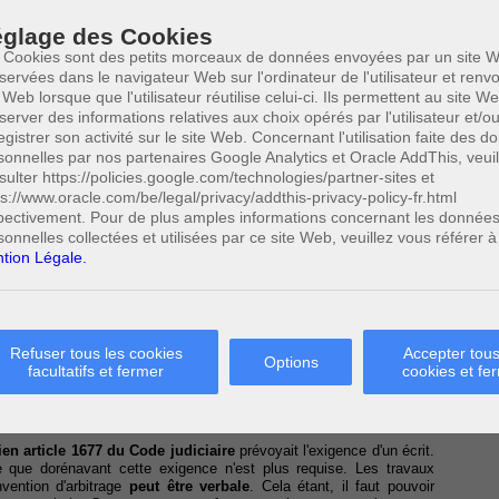
ntion par laquelle les parties soumettent à l'arbitrage tous
les
glage des Cookies
sont nés ou pourraient naître entre elles au sujet d'un
rapport de
 Cookies sont des petits morceaux de données envoyées par un site W
11
actuel
.
servées dans le navigateur Web sur l'ordinateur de l'utilisateur et ren
 Web lorsque que l'utilisateur réutilise celui-ci. Ils permettent au site W
siste en un
accord entre deux ou plusieurs personnes
(physiques
12
server des informations relatives aux choix opérés par l'utilisateur et/o
ige, ce dernier sera soumis
à un ou plusieurs arbitres
.
egistrer son activité sur le site Web. Concernant l'utilisation faite des 
,
doit remplir un certain nombre
de conditions
. Les conditions de
sonnelles par nos partenaires Google Analytics et Oracle AddThis, veuil
sulter https://policies.google.com/technologies/partner-sites et
ps://www.oracle.com/be/legal/privacy/addthis-privacy-policy-fr.html
13
ure une convention d'arbitrage
;
pectivement. Pour de plus amples informations concernant les donnée
sonnelles collectées et utilisées par ce site Web, veuillez vous référer à
tion Légale.
14
 atteinte
à l'ordre public et aux bonnes mœurs
.
s
personnes morales de droit public
ne peuvent conclure une
a pour objet le règlement de différends relatifs à une convention.
st soumise aux mêmes conditions quant à sa conclusion que la
Refuser tous les cookies
Accepter tous
Options
facultatifs et fermer
cookies et fe
t public
peuvent conclure une convention d'arbitrage en toutes
é royal délibéré en Conseil des ministres. Cet arrêté peut également
 relatives à la conclusion de la convention.
ien article 1677 du Code judiciaire
prévoyait l'exigence d'un écrit.
e que dorénavant cette exigence n'est plus requise. Les travaux
nvention d'arbitrage
peut être verbale
. Cela étant, il faut pouvoir