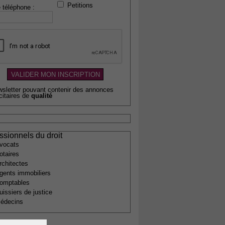
Petitions
 téléphone :
wsletter pouvant contenir des annonces
citaires de
qualité
ssionnels du droit
vocats
otaires
rchitectes
gents immobiliers
omptables
uissiers de justice
édecins