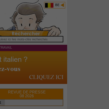
BE
TRAVAIL
REVUE DE PRESSE
08 2026
1