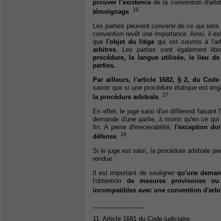
prouver l'existence
de la convention d'arbi
16
témoignage
.
Les parties peuvent convenir de ce qui sera 
convention revêt une importance. Ainsi, il es
que
l'objet du litige
qui est soumis à l'ar
arbitres
. Les parties sont également libr
procédure, la langue utilisée, le lieu de
parties.
Par ailleurs, l'article 1682, § 2, du Code 
savoir que si une procédure étatique est eng
17
la procédure arbitrale
.
En effet, le juge saisi d'un différend faisant 
demande d'une partie, à moins qu'en ce qui c
fin. A peine d'irrecevabilité,
l'exception do
18
défense
.
Si le juge est saisi, la procédure arbitrale
rendue.
Il est important de souligner
qu'une demand
l'obtention
de mesures provisoires ou 
incompatibles avec une convention d'arbi
_______________
11. Article 1681 du Code judiciaire.