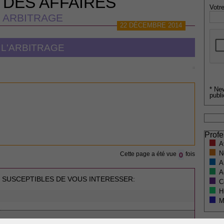
 DES AFFAIRES
Votre
ARBITRAGE
22 DÉCEMBRE 2014
L'ARBITRAGE
* Ne
publi
Profe
A
N
0
Cette page a été vue
fois
A
A
 SUSCEPTIBLES DE VOUS INTERESSER:
C
H
M