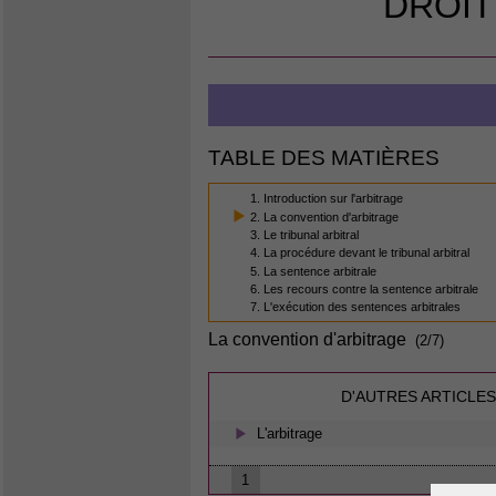
DROIT
TABLE DES MATIÈRES
1. Introduction sur l'arbitrage
2. La convention d'arbitrage
3. Le tribunal arbitral
4. La procédure devant le tribunal arbitral
5. La sentence arbitrale
6. Les recours contre la sentence arbitrale
7. L'exécution des sentences arbitrales
La convention d'arbitrage
(2/7)
D'AUTRES ARTICLES
L'arbitrage
1