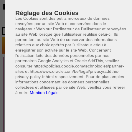
BE
Réglage des Cookies
Les Cookies sont des petits morceaux de données
envoyées par un site Web et conservées dans le
navigateur Web sur l'ordinateur de l'utilisateur et renvoyées
au site Web lorsque que l'utilisateur réutilise celui-ci. Ils
permettent au site Web de conserver des informations
relatives aux choix opérés par l'utilisateur et/ou à
enregistrer son activité sur le site Web. Concernant
l'utilisation faite des données personnelles par nos
partenaires Google Analytics et Oracle AddThis, veuillez
1 AVOCAT(S)
consulter https://policies.google.com/technologies/partner-
sites et https://www.oracle.com/be/legal/privacy/addthis-
EXPÉRIMENTÉ(S)
privacy-policy-fr.html respectivement. Pour de plus amples
PRÈS DE CHEZ VOUS
informations concernant les données personnelles
collectées et utilisées par ce site Web, veuillez vous référer
à notre
Mention Légale.
PAOLO CRISCENZO
Avocat pénaliste
Plaide dans les arrondissements judicaires
suivants : à BRUXELLES - NAMUR -LIEGE
- MONS - CHARLEROI
DERNIÈRE PUBLICATION
Code pénal - De l'homicide, des blessures
R
F
et coups justifiés