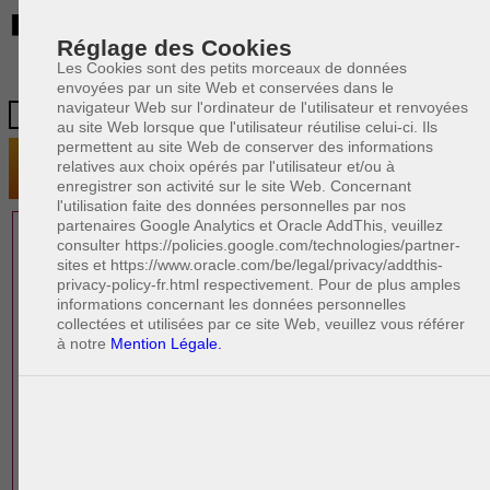
BE
Réglage des Cookies
Les Cookies sont des petits morceaux de données
envoyées par un site Web et conservées dans le
navigateur Web sur l'ordinateur de l'utilisateur et renvoyées
au site Web lorsque que l'utilisateur réutilise celui-ci. Ils
permettent au site Web de conserver des informations
relatives aux choix opérés par l'utilisateur et/ou à
enregistrer son activité sur le site Web. Concernant
l'utilisation faite des données personnelles par nos
partenaires Google Analytics et Oracle AddThis, veuillez
1 AVOCAT(S)
consulter https://policies.google.com/technologies/partner-
sites et https://www.oracle.com/be/legal/privacy/addthis-
EXPÉRIMENTÉ(S)
privacy-policy-fr.html respectivement. Pour de plus amples
PRÈS DE CHEZ VOUS
informations concernant les données personnelles
collectées et utilisées par ce site Web, veuillez vous référer
à notre
Mention Légale.
PAOLO CRISCENZO
Avocat pénaliste
Plaide dans les arrondissements judicaires
suivants : à BRUXELLES - NAMUR -LIEGE
- MONS - CHARLEROI
DERNIÈRE PUBLICATION
Code pénal - De l'homicide, des blessures
R
F
et coups justifiés