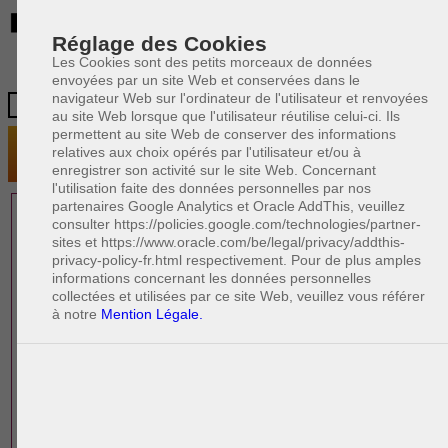
BE
Réglage des Cookies
Les Cookies sont des petits morceaux de données
envoyées par un site Web et conservées dans le
navigateur Web sur l'ordinateur de l'utilisateur et renvoyées
au site Web lorsque que l'utilisateur réutilise celui-ci. Ils
permettent au site Web de conserver des informations
relatives aux choix opérés par l'utilisateur et/ou à
enregistrer son activité sur le site Web. Concernant
l'utilisation faite des données personnelles par nos
partenaires Google Analytics et Oracle AddThis, veuillez
1 AVOCAT(S)
consulter https://policies.google.com/technologies/partner-
sites et https://www.oracle.com/be/legal/privacy/addthis-
EXPÉRIMENTÉ(S)
privacy-policy-fr.html respectivement. Pour de plus amples
PRÈS DE CHEZ VOUS
informations concernant les données personnelles
collectées et utilisées par ce site Web, veuillez vous référer
à notre
Mention Légale.
PAOLO CRISCENZO
Avocat pénaliste
Plaide dans les arrondissements judicaires
suivants : à BRUXELLES - NAMUR -LIEGE
- MONS - CHARLEROI
DERNIÈRE PUBLICATION
Code pénal - De l'homicide, des blessures
R
F
et coups justifiés