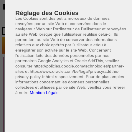
BE
Réglage des Cookies
Les Cookies sont des petits morceaux de données
envoyées par un site Web et conservées dans le
navigateur Web sur l'ordinateur de l'utilisateur et renvoyées
au site Web lorsque que l'utilisateur réutilise celui-ci. Ils
permettent au site Web de conserver des informations
relatives aux choix opérés par l'utilisateur et/ou à
enregistrer son activité sur le site Web. Concernant
l'utilisation faite des données personnelles par nos
partenaires Google Analytics et Oracle AddThis, veuillez
1 AVOCAT(S)
consulter https://policies.google.com/technologies/partner-
sites et https://www.oracle.com/be/legal/privacy/addthis-
EXPÉRIMENTÉ(S)
privacy-policy-fr.html respectivement. Pour de plus amples
PRÈS DE CHEZ VOUS
informations concernant les données personnelles
collectées et utilisées par ce site Web, veuillez vous référer
à notre
Mention Légale.
PAOLO CRISCENZO
Avocat pénaliste
Plaide dans les arrondissements judicaires
suivants : à BRUXELLES - NAMUR -LIEGE
- MONS - CHARLEROI
DERNIÈRE PUBLICATION
Code pénal - De l'homicide, des blessures
R
F
et coups justifiés