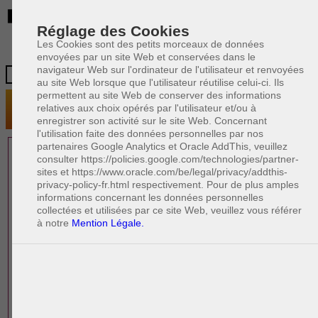
BE
Réglage des Cookies
Les Cookies sont des petits morceaux de données
envoyées par un site Web et conservées dans le
navigateur Web sur l'ordinateur de l'utilisateur et renvoyées
au site Web lorsque que l'utilisateur réutilise celui-ci. Ils
permettent au site Web de conserver des informations
relatives aux choix opérés par l'utilisateur et/ou à
enregistrer son activité sur le site Web. Concernant
l'utilisation faite des données personnelles par nos
partenaires Google Analytics et Oracle AddThis, veuillez
1 AVOCAT(S)
consulter https://policies.google.com/technologies/partner-
sites et https://www.oracle.com/be/legal/privacy/addthis-
EXPÉRIMENTÉ(S)
privacy-policy-fr.html respectivement. Pour de plus amples
EN DROIT DES AFFAIRES
informations concernant les données personnelles
collectées et utilisées par ce site Web, veuillez vous référer
à notre
Mention Légale.
PAOLO CRISCENZO
Avocat pénaliste
Plaide dans les arrondissements judicaires
suivants : à BRUXELLES - NAMUR -LIEGE
- MONS - CHARLEROI
DERNIÈRE PUBLICATION
Code pénal - De l'homicide, des blessures
R
F
et coups justifiés
R
F