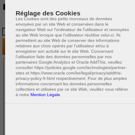
BE
Réglage des Cookies
Les Cookies sont des petits morceaux de données
envoyées par un site Web et conservées dans le
navigateur Web sur l'ordinateur de l'utilisateur et renvoyées
au site Web lorsque que l'utilisateur réutilise celui-ci. Ils
permettent au site Web de conserver des informations
relatives aux choix opérés par l'utilisateur et/ou à
enregistrer son activité sur le site Web. Concernant
l'utilisation faite des données personnelles par nos
partenaires Google Analytics et Oracle AddThis, veuillez
1 AVOCAT(S)
consulter https://policies.google.com/technologies/partner-
sites et https://www.oracle.com/be/legal/privacy/addthis-
EXPÉRIMENTÉ(S)
privacy-policy-fr.html respectivement. Pour de plus amples
EN DROIT DE LA FAMILLE
informations concernant les données personnelles
collectées et utilisées par ce site Web, veuillez vous référer
à notre
Mention Légale.
PAOLO CRISCENZO
Avocat pénaliste
Plaide dans les arrondissements judicaires
suivants : à BRUXELLES - NAMUR -LIEGE
- MONS - CHARLEROI
DERNIÈRE PUBLICATION
Code pénal - De l'homicide, des blessures
R
F
et coups justifiés
R
F