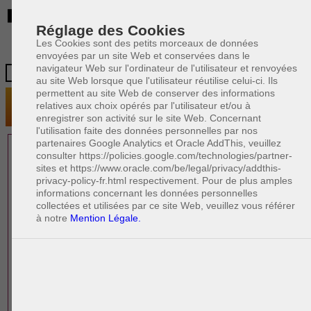
BE
Réglage des Cookies
Les Cookies sont des petits morceaux de données
envoyées par un site Web et conservées dans le
navigateur Web sur l'ordinateur de l'utilisateur et renvoyées
au site Web lorsque que l'utilisateur réutilise celui-ci. Ils
permettent au site Web de conserver des informations
relatives aux choix opérés par l'utilisateur et/ou à
enregistrer son activité sur le site Web. Concernant
l'utilisation faite des données personnelles par nos
partenaires Google Analytics et Oracle AddThis, veuillez
0 AVOCAT(S)
consulter https://policies.google.com/technologies/partner-
sites et https://www.oracle.com/be/legal/privacy/addthis-
EXPÉRIMENTÉ(S)
privacy-policy-fr.html respectivement. Pour de plus amples
PRÈS DE CHEZ VOUS
informations concernant les données personnelles
collectées et utilisées par ce site Web, veuillez vous référer
à notre
Mention Légale.
PAOLO CRISCENZO
Avocat pénaliste
Plaide dans les arrondissements judicaires
suivants : à BRUXELLES - NAMUR -LIEGE
- MONS - CHARLEROI
DERNIÈRE PUBLICATION
Code pénal - De l'homicide, des blessures
R
F
et coups justifiés