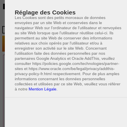
BE
Réglage des Cookies
Les Cookies sont des petits morceaux de données
envoyées par un site Web et conservées dans le
navigateur Web sur l'ordinateur de l'utilisateur et renvoyées
au site Web lorsque que l'utilisateur réutilise celui-ci. Ils
permettent au site Web de conserver des informations
relatives aux choix opérés par l'utilisateur et/ou à
enregistrer son activité sur le site Web. Concernant
l'utilisation faite des données personnelles par nos
partenaires Google Analytics et Oracle AddThis, veuillez
0 AVOCAT(S)
consulter https://policies.google.com/technologies/partner-
sites et https://www.oracle.com/be/legal/privacy/addthis-
EXPÉRIMENTÉ(S)
privacy-policy-fr.html respectivement. Pour de plus amples
PRÈS DE CHEZ VOUS
informations concernant les données personnelles
collectées et utilisées par ce site Web, veuillez vous référer
à notre
Mention Légale.
PAOLO CRISCENZO
Avocat pénaliste
Plaide dans les arrondissements judicaires
suivants : à BRUXELLES - NAMUR -LIEGE
- MONS - CHARLEROI
DERNIÈRE PUBLICATION
Code pénal - De l'homicide, des blessures
R
F
et coups justifiés