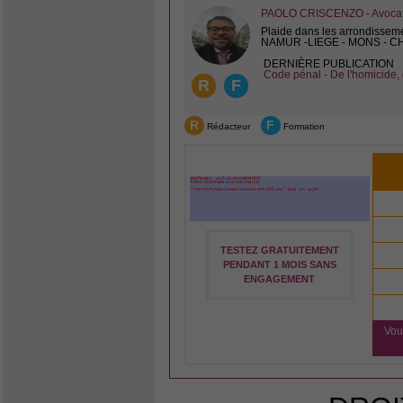
PAOLO CRISCENZO - Avocat 
Plaide dans les arrondissem
NAMUR -LIEGE - MONS - 
DERNIÈRE PUBLICATION
Code pénal - De l'homicide, 
R
F
R
F
Rédacteur
Formation
TESTEZ GRATUITEMENT
PENDANT 1 MOIS SANS
ENGAGEMENT
Vou