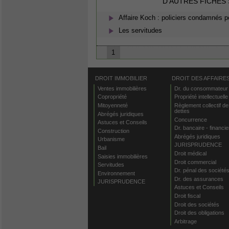
D'AUTRES FICHES
Affaire Koch : policiers condamnés p
Les servitudes
1
DROIT IMMOBILIER
DROIT DES AFFAIRE
Ventes immobilières
Dr. du consommateur
Copropriété
Propriété intellectuelle
Mitoyenneté
Règlement collectif de
dettes
Abrégés juridiques
Concurrence
Astuces et Conseils
Dr. bancaire - financie
Construction
Abrégés juridiques
Urbanisme
JURISPRUDENCE
Bail
Droit médical
Saisies immobilières
Droit commercial
Servitudes
Dr. pénal des société
Environnement
Dr. des assurances
JURISPRUDENCE
Astuces et Conseils
Droit fiscal
Droit des sociétés
Droit des obligations
Arbitrage