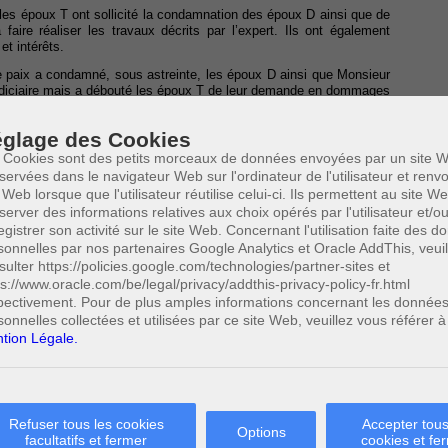
les époux T ont sollicité la condamnation des époux D ainsi que de
faire réaliser les travaux décrits par l’expert. Ils ont également
t intérêts.
e paix a condamné, sous astreinte, les époux D ainsi que Monsieur
t judiciaire mais a débouté les époux T de leur demande en dommages
glage des Cookies
nt alors formé appel contre la décision du 8 décembre 2003 afin
ux D ainsi que Monsieur H, ont, quant à eux, formé appel incident
 Cookies sont des petits morceaux de données envoyées par un site W
avaux décrites par l’expert.
servées dans le navigateur Web sur l'ordinateur de l'utilisateur et ren
 Web lorsque que l'utilisateur réutilise celui-ci. Ils permettent au site W
e instance de Tournai
server des informations relatives aux choix opérés par l'utilisateur et/o
spèce, il s’agit d’une servitude d'écoulement des eaux au sens de
egistrer son activité sur le site Web. Concernant l'utilisation faite des 
it que
«
Les fonds inférieurs sont assujettis envers ceux qui sont
sonnelles par nos partenaires Google Analytics et Oracle AddThis, veuil
2
ulent naturellement sans que la main de l'homme y ait contribué »
.
sulter https://policies.google.com/technologies/partner-sites et
ps://www.oracle.com/be/legal/privacy/addthis-privacy-policy-fr.html
rticle 640 du Code civil qui prévoit que
« le propriétaire supérieur ne
pectivement. Pour de plus amples informations concernant les donnée
3
onds inférieur »
. Le juge estime que cette disposition s’applique à
sonnelles collectées et utilisées par ce site Web, veuillez vous référer à
taire du fonds. Cependant, le tribunal estime que les époux D ne
tion Légale.
eur H. a dépassé les limites de l’usage d’une parcelle agricole en
ernée, ce qui a fait disparaître l’herbe et aplatir la terre. En effet,
 dépassait l'écoulement naturel des eaux et Monsieur H a, dès lors,
Refuser tous les cookies
Accepter tous
Options
facultatifs et fermer
cookies et fe
003, l'action du bétail n'empêche plus l'herbe de pousser sur le sol