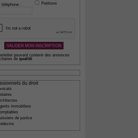
Petitions
 téléphone :
wsletter pouvant contenir des annonces
citaires de
qualité
ssionnels du droit
vocats
otaires
rchitectes
gents immobiliers
omptables
uissiers de justice
édecins