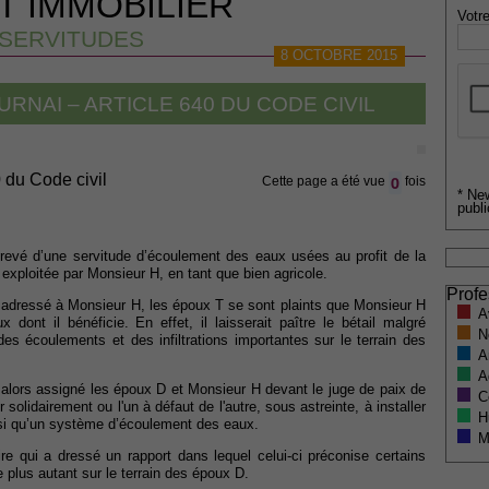
T IMMOBILIER
Votre
SERVITUDES
8 OCTOBRE 2015
URNAI – ARTICLE 640 DU CODE CIVIL
0 du Code civil
0
Cette page a été vue
fois
* Ne
publi
grevé d’une servitude d’écoulement des eaux usées au profit de la
exploitée par Monsieur H, en tant que bien agricole.
Profe
 adressé à Monsieur H, les époux T se sont plaints que Monsieur H
A
dont il bénéficie. En effet, il laisserait paître le bétail malgré
N
s écoulements et des infiltrations importantes sur le terrain des
A
A
t alors assigné les époux D et Monsieur H devant le juge de paix de
C
olidairement ou l'un à défaut de l'autre, sous astreinte, à installer
H
insi qu’un système d’écoulement des eaux.
M
e qui a dressé un rapport dans lequel celui-ci préconise certains
e plus autant sur le terrain des époux D.