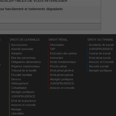
 SUSCEPTIBLES DE VOUS INTERESSER
our harcèlement et traitements dégradants
S
DROIT DE LA FAMILLE
DROIT PÉNAL
DROIT DU TRAVAIL
Successions
Information
Accidents de travail
Autorité parentale
TAP
JURISPRUDENCE
Adoption
Exécution des peines
Contrat de travail
Etat des personnes
Instruction
Droit pénal social
Obligations alimentaires
Droits fondamentaux
Astuces et Conseils
r
Régimes matrimoniaux
Procès pénal
Sécurité sociale
Tribunal de la famille
Droit pénal général
Abrégés juridiques
Fiscalité familiale
Droit pénal spécial
Divorce
Abrégés juridiques
Hébergement
JURISPRUDENCE
s
Cohabitation
Astuces et conseils
Abrégés juridiques
JURISPRUDENCE
Droit de la jeunesse
Astuces et conseils
Mariage
Libéralités