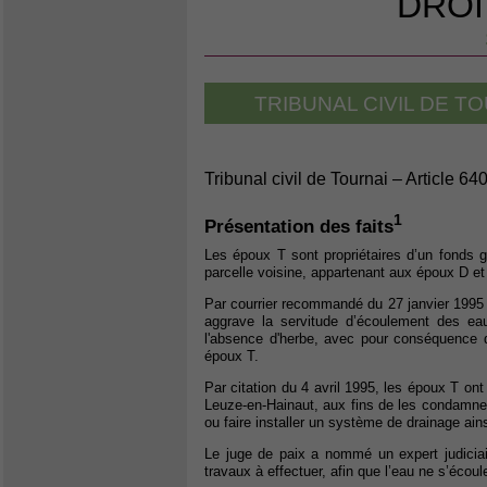
DROI
TRIBUNAL CIVIL DE TO
Tribunal civil de Tournai – Article 64
1
Présentation des faits
Les époux T sont propriétaires d’un fonds 
parcelle voisine, appartenant aux époux D et 
Par courrier recommandé du 27 janvier 1995
aggrave la servitude d’écoulement des eaux 
l'absence d'herbe, avec pour conséquence de
époux T.
Par citation du 4 avril 1995, les époux T on
Leuze-en-Hainaut, aux fins de les condamner s
ou faire installer un système de drainage a
Le juge de paix a nommé un expert judiciair
travaux à effectuer, afin que l’eau ne s’écoul