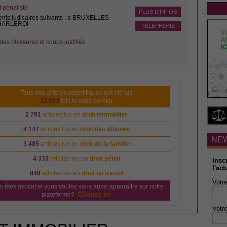
pénaliste
PLUS D'INFOS
ents judicaires suivants : à BRUXELLES -
CHARLEROI
TÉLÉPHONE
des blessures et coups justifiés
Tous nos articles scientifiques ont été lus
31 993
fois le mois dernier
2 791
articles lus en
droit immobilier
4 147
articles lus en
droit des affaires
NE
3 485
articles lus en
droit de la famille
4 333
articles lus en
droit pénal
Insc
l'act
840
articles lus en
droit du travail
Votre
s êtes avocat et vous voulez vous aussi apparaître sur notre
Cliquez ici
plateforme?
Votre