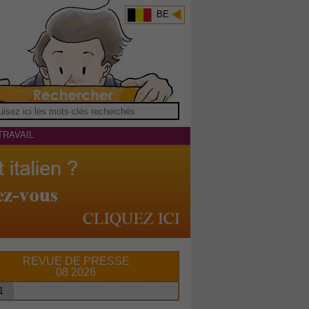
BE
TRAVAIL
REVUE DE PRESSE
08 2026
1