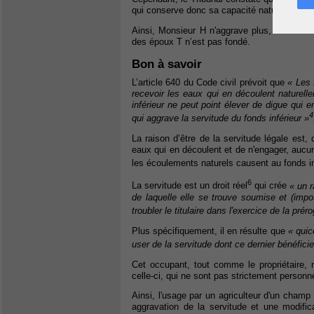
qui conserve donc sa capacité naturelle d'ab
Ainsi, Monsieur H n'aggrave plus, actuelleme
des époux T n’est pas fondé.
Bon à savoir
L’article 640 du Code civil prévoit que
« Les 
recevoir les eaux qui en découlent naturel
inférieur ne peut point élever de digue qui 
4
qui aggrave la servitude du fonds inférieur
»
La raison d’être de la servitude légale est, 
eaux qui en découlent et de n'engager, auc
les écoulements naturels causent au fonds in
6
La servitude est un droit réel
qui crée
« un r
de laquelle elle se trouve soumise et (imp
troubler le titulaire dans l'exercice de la prér
Plus spécifiquement, il en résulte que
« quic
user de la servitude dont ce dernier bénéficie
Cet occupant, tout comme le propriétaire, n
celle-ci, qui ne sont pas strictement personne
Ainsi, l'usage par un agriculteur d'un cha
aggravation de la servitude et une modifi