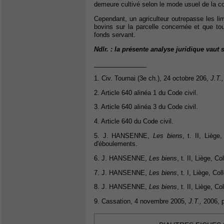
demeure cultivé selon le mode usuel de la c
Cependant, un agriculteur outrepasse les lim
bovins sur la parcelle concernée et que tou
fonds servant.
Ndlr. : la présente analyse juridique vau
_______________
1. Civ. Tournai (3e ch.), 24 octobre 206,
J.T.,
2. Article 640 alinéa 1 du Code civil.
3. Article 640 alinéa 3 du Code civil.
4. Article 640 du Code civil.
5. J. HANSENNE,
Les biens
, t. II, Liège
d'éboulements.
6. J. HANSENNE,
Les biens
, t. II, Liège, C
7. J. HANSENNE,
Les biens
, t. I, Liège, Co
8. J. HANSENNE,
Les biens
, t. II, Liège, C
9. Cassation, 4 novembre 2005,
J.T.,
2006, p