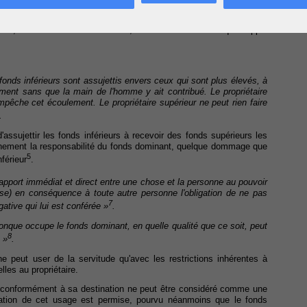
sorption.
nt, la servitude. En conclusion, le Tribunal considère que l’appel
fonds inférieurs sont assujettis envers ceux qui sont plus élevés, à
lement sans que la main de l'homme y ait contribué.
Le propriétaire
empêche cet écoulement. Le propriétaire supérieur ne peut rien faire
.
d'assujettir les fonds inférieurs à recevoir des fonds supérieurs les
unement la responsabilité du fonds dominant, quelque dommage que
5
férieur
.
apport immédiat et direct entre une chose et la personne au pouvoir
ose) en conséquence à toute autre personne l'obligation de ne pas
7
ogative qui lui est conférée »
.
onque occupe le fonds dominant, en quelle qualité que ce soit, peut
8
 »
.
e peut user de la servitude qu'avec les restrictions inhérentes à
lles au propriétaire.
mp conformément à sa destination ne peut être considéré comme une
cation de cet usage est permise, pourvu néanmoins que le fonds