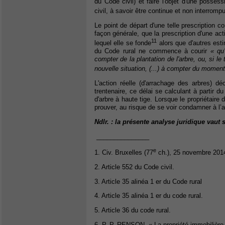
du Code civil) et faire l'objet d'une possess
civil, à savoir être continue et non interrompu
Le point de départ d'une telle prescription 
façon générale, que la prescription d'une act
11
lequel elle se fonde
alors que d'autres estim
du Code rural ne commence à courir
« qu'
compter de la plantation de l'arbre, ou, si l
nouvelle situation, (...) à compter du moment 
L'action réelle (d'arrachage des arbres) déc
trentenaire, ce délai se calculant à partir du 
d'arbre à haute tige. Lorsque le propriétaire d
prouver, au risque de se voir condamner à l’a
Ndlr. : la présente analyse juridique vau
_______________
e
1. Civ. Bruxelles (77
ch.), 25 novembre 201
2. Article 552 du Code civil.
3. Article 35 alinéa 1 er du Code rural
4. Article 35 alinéa 1 er du code rural.
5. Article 36 du code rural.
6. P.-P. RENSON, « La propriété immobilière