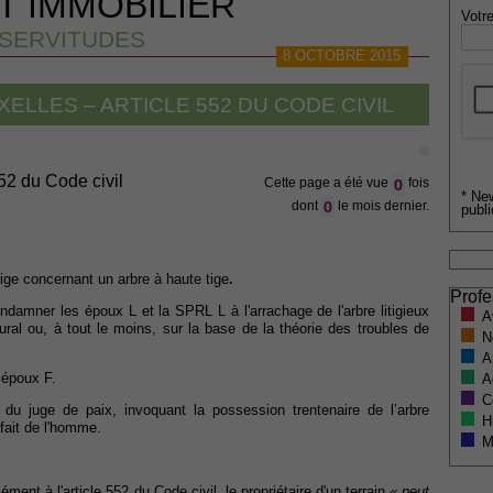
T IMMOBILIER
Votre
SERVITUDES
8 OCTOBRE 2015
XELLES – ARTICLE 552 DU CODE CIVIL
552 du Code civil
0
Cette page a été vue
fois
* Ne
0
dont
le mois dernier.
publi
ige concernant un arbre à haute tige
.
Profe
damner les époux L et la SPRL L à l'arrachage de l'arbre litigieux
A
ral ou, à tout le moins, sur la base de la théorie des troubles de
N
A
 époux F.
A
C
du juge de paix, invoquant la possession trentenaire de l’arbre
H
 fait de l'homme.
M
ment à l'article 552 du Code civil, le propriétaire d'un terrain
« peut