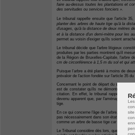
faire au-dessus toutes les plantations et con
des servitudes ou services fonciers ».
Le tribunal rappelle ensuite que l'article 35,
planter des arbres de haute tige qu'à la dis
d'usages, qu'à la distance de deux mètres de 
et à la distance d'un demi-mètre pour les au
permet au voisin d'exiger qu'ils soient arrach
Le tribunal décide que l'arbre litigieux const
produites par les parties montrent qu'il mesu
de la Région de Bruxelles-Capitale, l'arbre d
cm de circonférence à 1,5 m du sol et qui at
Puisque l’arbre a été planté à moins de deu
prévaloir de l'action fondée sur l'article 35 du
Concernant le point de départ du délai de pre
est de constater qu'ils ne démontrent pas 
citation. En effet, le tribunal rappelle que
Ré
devenu apparent que, par l'aménagement qui lui
Les
tige.
con
site
En ce qui concerne l'âge de l’arbre, l'expert 
pas nécessairement dans son état actuel de mul
con
comme un arbre de basse tige car c'était la 
enr
per
Le Tribunal considère dès lors, que les époux 
con