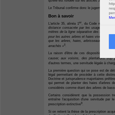
qu'elle est fondée sur les articles 35 et 36 du
htt
Le Tribunal confirme donc le jugement du jug
res
per
Bon à savoir
Men
er
L'article 35, alinéa 1
, du Code rural dispo
distance consacrée par les usages constant
mètres de la ligne séparative des deux hérit
4
pour les autres arbres et haies vives »
.
À d
que les arbres, haies, arbrisseaux et arbu
5
arrachés »
.
La raison d'être de ces dispositions est
«
causer, aux voisins, des plantations trop
d'autres termes, une servitude légale à charg
La première question qui se pose est de déte
légal permettant de procéder à cette distinc
Doctrine et jurisprudence majoritaires préfèr
qui permet de planter des haies d'arbres de
considérés comme étant des arbres de basse
Certains considèrent que la possession tre
entraîne l'acquisition d'une servitude par l
9
prescription extinctive
.
Si on retient la thèse de la prescription acqui