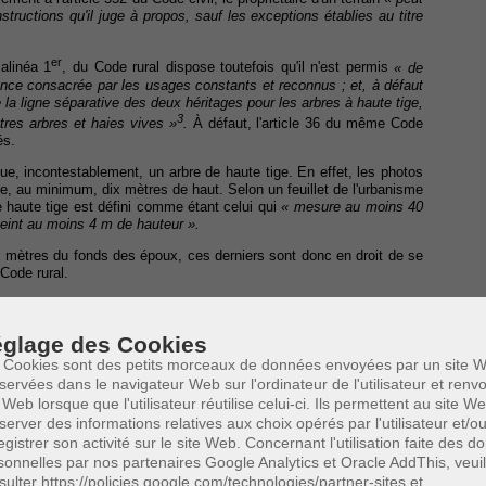
structions qu'il juge à propos, sauf les exceptions établies au titre
er
 alinéa 1
, du Code rural dispose toutefois qu'il n'est permis
« de
tance consacrée par les usages constants et reconnus ; et, à défaut
la ligne séparative des deux héritages pour les arbres à haute tige,
3
tres arbres et haies vives »
.
À défaut, l'article 36 du même Code
és.
itue, incontestablement, un arbre de haute tige. En effet, les photos
re, au minimum, dix mètres de haut. Selon un feuillet de l'urbanisme
e haute tige est défini comme étant celui qui
« mesure au moins 40
teint au moins 4 m de hauteur ».
x mètres du fonds des époux, ces derniers sont donc en droit de se
 Code rural.
scription trentenaire, il incombe aux époux L de l'établir. Or, force
que ce délai aurait commencé à courir plus de trente ans avant la
 le délai n'a pu commencer à courir qu'à partir du moment où il est
glage des Cookies
 était donné, l'arbre litigieux devait être qualifié d'arbre de haute
 Cookies sont des petits morceaux de données envoyées par un site W
servées dans le navigateur Web sur l'ordinateur de l'utilisateur et ren
 Web lorsque que l'utilisateur réutilise celui-ci. Ils permettent au site W
considérait qu'il avait « sans doute aussi » plus de trente ans « mais
titronc ». Il précise encore que l'arbre litigieux « a dû être planté
server des informations relatives aux choix opérés par l'utilisateur et/o
forme sous laquelle on le commercialisait le plus souvent ».
egistrer son activité sur le site Web. Concernant l'utilisation faite des 
sonnelles par nos partenaires Google Analytics et Oracle AddThis, veuil
L et la SPRL L, n’établissent pas la prescription de l'action en tant
sulter https://policies.google.com/technologies/partner-sites et