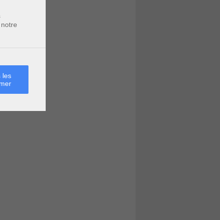
s
 notre
 les
rmer