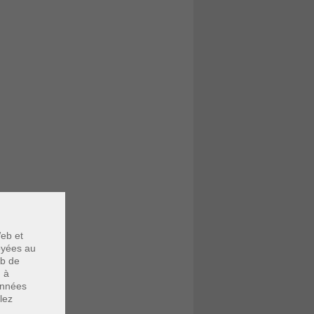
eb et
voyées au
eb de
u à
données
lez