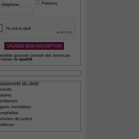
Petitions
 téléphone :
wsletter pouvant contenir des annonces
citaires de
qualité
ssionnels du droit
vocats
otaires
rchitectes
gents immobiliers
omptables
uissiers de justice
édecins