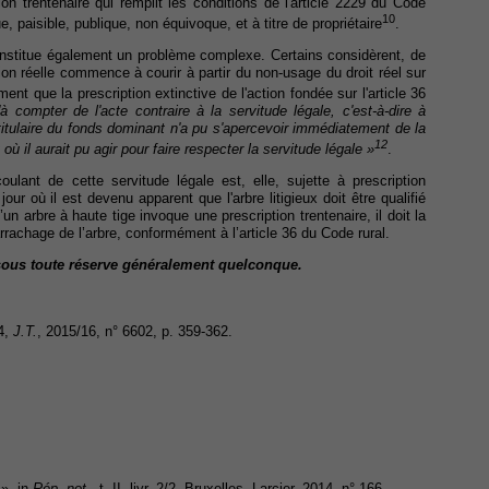
ion trentenaire qui remplit les conditions de l'article 2229 du Code
10
e, paisible, publique, non équivoque, et à titre de propriétaire
.
constitue également un problème complexe. Certains considèrent, de
ion réelle commence à courir à partir du non-usage du droit réel sur
ent que la prescription extinctive de l'action fondée sur l'article 36
à compter de l'acte contraire à la servitude légale, c'est-à-dire à
e titulaire du fonds dominant n'a pu s'apercevoir immédiatement de la
12
où il aurait pu agir pour faire respecter la servitude légale »
.
oulant de cette servitude légale est, elle, sujette à prescription
jour où il est devenu apparent que l'arbre litigieux doit être qualifié
’un arbre à haute tige invoque une prescription trentenaire, il doit la
rrachage de l’arbre, conformément à l’article 36 du Code rural.
t sous toute réserve généralement quelconque.
4,
J.T.
, 2015/16, n° 6602, p. 359-362.
 », in
Rép. not.,
t. II, livr. 2/2, Bruxelles, Larcier, 2014, n° 166.