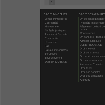
1
DROIT IMMOBILIER
DROIT DES AFFAIRE
Ventes immobilières
Dr. du consommateur
Copropriété
Propriété intellectuelle
Mitoyenneté
Règlement collectif de
dettes
Abrégés juridiques
Concurrence
Astuces et Conseils
Dr. bancaire - financie
Construction
Abrégés juridiques
Urbanisme
JURISPRUDENCE
Bail
Droit médical
Saisies immobilières
Droit commercial
Servitudes
Dr. pénal des société
Environnement
Dr. des assurances
JURISPRUDENCE
Astuces et Conseils
Droit fiscal
Droit des sociétés
Droit des obligations
Arbitrage