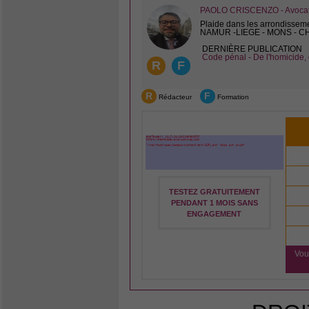
PAOLO CRISCENZO - Avocat 
Plaide dans les arrondissem
NAMUR -LIEGE - MONS - 
DERNIÈRE PUBLICATION
Code pénal - De l'homicide, 
R
F
R
F
Rédacteur
Formation
TESTEZ GRATUITEMENT
PENDANT 1 MOIS SANS
ENGAGEMENT
Vou