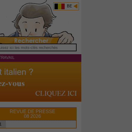
BE
TRAVAIL
REVUE DE PRESSE
08 2026
1