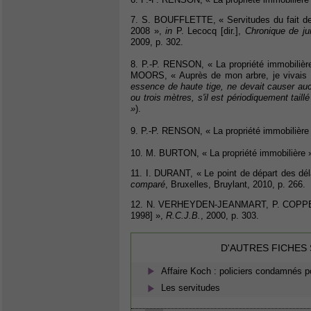
7. S. BOUFFLETTE, « Servitudes du fait de 
2008 »,
in
P. Lecocq [dir.],
Chronique de ju
2009, p. 302.
8. P.-P. RENSON, « La propriété immobilièr
MOORS, « Auprès de mon arbre, je vivais he
essence de haute tige, ne devait causer au
ou trois mètres, s'il est périodiquement taill
»
).
9. P.-P. RENSON, « La propriété immobilière
10. M. BURTON, « La propriété immobilière 
11. I. DURANT, « Le point de départ des dél
comparé
, Bruxelles, Bruylant, 2010, p. 266.
12. N. VERHEYDEN-JEANMART, P. COPPENS 
1998] »,
R.C.J.B.
, 2000, p. 303.
D'AUTRES FICHES
Affaire Koch : policiers condamnés p
Les servitudes