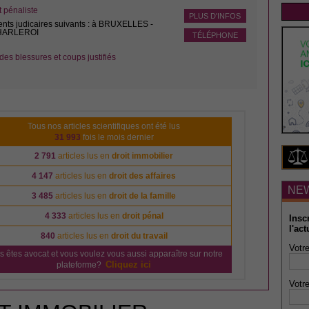
pénaliste
PLUS D'INFOS
ents judicaires suivants : à BRUXELLES -
CHARLEROI
TÉLÉPHONE
des blessures et coups justifiés
Tous nos articles scientifiques ont été lus
31 993
fois le mois dernier
2 791
articles lus en
droit immobilier
4 147
articles lus en
droit des affaires
NE
3 485
articles lus en
droit de la famille
4 333
articles lus en
droit pénal
Insc
l'act
840
articles lus en
droit du travail
Votre
s êtes avocat et vous voulez vous aussi apparaître sur notre
Cliquez ici
plateforme?
Votre