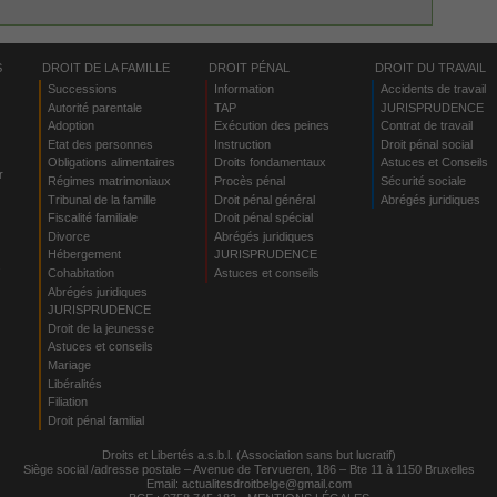
S
DROIT DE LA FAMILLE
DROIT PÉNAL
DROIT DU TRAVAIL
Successions
Information
Accidents de travail
Autorité parentale
TAP
JURISPRUDENCE
Adoption
Exécution des peines
Contrat de travail
Etat des personnes
Instruction
Droit pénal social
Obligations alimentaires
Droits fondamentaux
Astuces et Conseils
r
Régimes matrimoniaux
Procès pénal
Sécurité sociale
Tribunal de la famille
Droit pénal général
Abrégés juridiques
Fiscalité familiale
Droit pénal spécial
Divorce
Abrégés juridiques
Hébergement
JURISPRUDENCE
s
Cohabitation
Astuces et conseils
Abrégés juridiques
JURISPRUDENCE
Droit de la jeunesse
Astuces et conseils
Mariage
Libéralités
Filiation
Droit pénal familial
Droits et Libertés a.s.b.l. (Association sans but lucratif)
Siège social /adresse postale – Avenue de Tervueren, 186 – Bte 11 à 1150 Bruxelles
Email:
actualitesdroitbelge@gmail.com