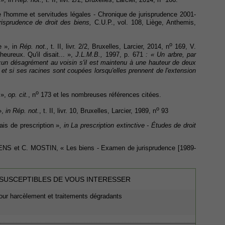
l'homme et servitudes légales - Chronique de jurisprudence 2001-
risprudence de droit des biens,
C.U.P., vol. 108, Liège, Anthemis,
o
e », in
Rép. not.,
t. II, livr. 2/2, Bruxelles, Larcier, 2014, n
169, V.
ureux. Qu'il disait... »,
J.L.M.B.,
1997, p. 671
: « Un arbre, par
cun désagrément au voisin s'il est maintenu à une hauteur de deux
é et si ses racines sont coupées lorsqu'elles prennent de l'extension
o
 »,
op. cit.
, n
173 et les nombreuses références citées.
o
»,
in Rép. not.
, t. II, livr. 10, Bruxelles, Larcier, 1989, n
93
ais de prescription »,
in La prescription extinctive - Études de droit
et C. MOSTIN, « Les biens - Examen de jurisprudence [1989-
 SUSCEPTIBLES DE VOUS INTERESSER
our harcèlement et traitements dégradants